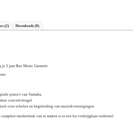
ews
(2)
Downloads (9)
jg je 3 jaar Bax Music Garantie.
ntie.
digitale piano's van Yamaha.
rdure concertvleugel.
tisch voor scholen en begeleiding van muziekverenigingen.
en compleet meubelstuk van te maken is er een los verkrijgbaar onderstel.