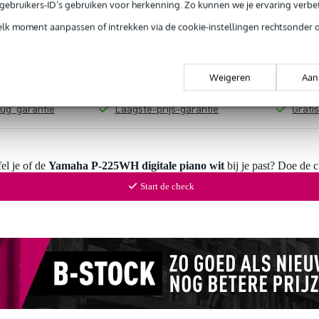
e gebruikers-ID’s gebruiken voor herkenning. Zo kunnen we je ervaring verb
elk moment aanpassen of intrekken via de cookie-instellingen rechtsonder 
Productinformatie
Weigeren
Aan
 99,-
3 jaar Bax Music garantie
Grati
ug' garantie
Laagste-prijs-garantie
Grati
el je of de
Yamaha P-225WH digitale piano wit
bij je past? Doe de 
Start de check