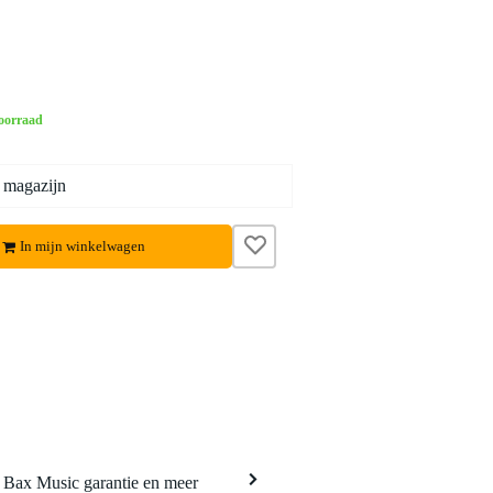
oorraad
 magazijn
In mijn winkelwagen
a Bax Music garantie en meer