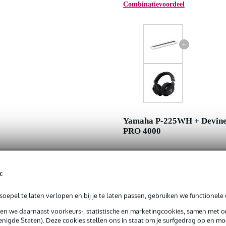
Combinatievoordeel
+
Yamaha P-225WH + Devin
PRO 4000
Adviesprijs
Jouw voordeel
c
Nu als combinatie voor
oepel te laten verlopen en bij je te laten passen, gebruiken we functionele 
sen we daarnaast voorkeurs-, statistische en marketingcookies, samen met 
In mijn winkelwagen
nigde Staten). Deze cookies stellen ons in staat om je surfgedrag op en mog