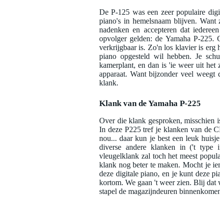
De P-125 was een zeer populaire digi
piano's in hemelsnaam blijven. Want 
nadenken en accepteren dat iedereen
opvolger gelden: de Yamaha P-225. Oo
verkrijgbaar is. Zo'n los klavier is er
piano opgesteld wil hebben. Je schu
kamerplant, en dan is 'ie weer uit het
apparaat. Want bijzonder veel weegt 
klank.
Klank van de Yamaha P-225
Over die klank gesproken, misschien i
In deze P225 tref je klanken van de 
nou... daar kun je best een leuk huisj
diverse andere klanken in ('t type 
vleugelklank zal toch het meest popula
klank nog beter te maken. Mocht je i
deze digitale piano, en je kunt deze p
kortom. We gaan 't weer zien. Blij dat
stapel de magazijndeuren binnenkome