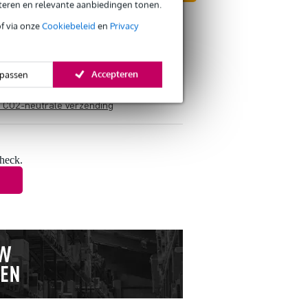
eteren en relevante aanbiedingen tonen.
of via onze
Cookiebeleid
en
Privacy
Accepteren
passen
s retourneren
s CO2-neutrale verzending
check.