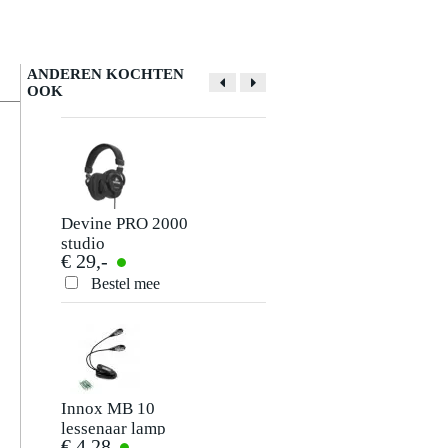
ANDEREN KOCHTEN
OOK
Devine PRO 2000
Devine VD2010
studio
USB A male - USB
€ 29,-
€ 2,95
hoofdtelefoon
B male kabel 1 m
Bestel mee
Bestel mee
Innox MB 10
Innox MB 20
lessenaar lamp
lessenaar lamp
€ 4,28
€ 10,20