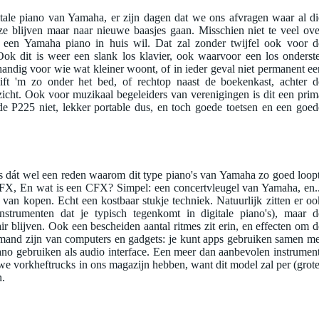
tale piano van Yamaha, er zijn dagen dat we ons afvragen waar al di
ze blijven maar naar nieuwe baasjes gaan. Misschien niet te veel ove
 een Yamaha piano in huis wil. Dat zal zonder twijfel ook voor d
k dit is weer een slank los klavier, ook waarvoor een los onderste
g handig voor wie wat kleiner woont, of in ieder geval niet permanent ee
ift 'm zo onder het bed, of rechtop naast de boekenkast, achter d
 zicht. Ook voor muzikaal begeleiders van verenigingen is dit een prim
de P225 niet, lekker portable dus, en toch goede toetsen en een goed
s dát wel een reden waarom dit type piano's van Yamaha zo goed loopt
CFX, En wat is een CFX? Simpel: een concertvleugel van Yamaha, en..
e van kopen. Echt een kostbaar stukje techniek. Natuurlijk zitten er oo
instrumenten dat je typisch tegenkomt in digitale piano's), maar d
ir blijven. Ook een bescheiden aantal ritmes zit erin, en effecten om d
emand zijn van computers en gadgets: je kunt apps gebruiken samen me
iano gebruiken als audio interface. Een meer dan aanbevolen instrument
 we vorkheftrucks in ons magazijn hebben, want dit model zal per (grote
n.