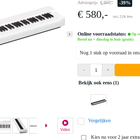
-39%
Adviesprijs
€ 955,-
€ 580,-
incl. 21% btw
Online voorraadstatus:
Op v
Bestel nu = dinsdag in huis (gratis)
Nog 1 stuk op voorraad in ons
-
+
Bekijk ook eens (1)
Vergelijken
Video
Kies nu voor 2 jaar extr