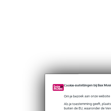
Cookie-instellingen bij Bax Musi
Om je bezoek aan onze website s
Als je toestemming geeft, plaat
buiten de EU, waaronder de Vere