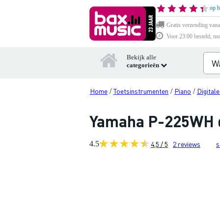
op b
Gratis verzending vana
Voor 23:00 besteld, mo
Bekijk alle
categorieën
Home
Toetsinstrumenten
Piano
Digitale
/
/
/
Yamaha P-225WH di
4.5
4,5 / 5
2
reviews
s