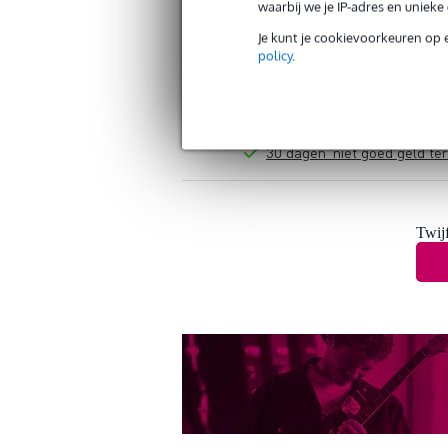
waarbij we je IP-adres en uniek
Je kunt je cookievoorkeuren op 
policy
.
Gratis verzending vanaf €
30 dagen 'niet goed geld ter
Twijf