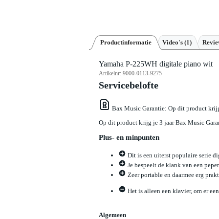
Productinformatie
Video's (1)
Revi
Yamaha P-225WH digitale piano wit
Artikelnr:
9000-0113-9275
Servicebelofte
Bax Music Garantie
: Op dit product kri
Op dit product krijg je 3 jaar Bax Music Gara
Plus- en minpunten
Dit is een uiterst populaire serie 
Je bespeelt de klank van een pepe
Zeer portable en daarmee erg prak
Het is alleen een klavier, om er e
Algemeen