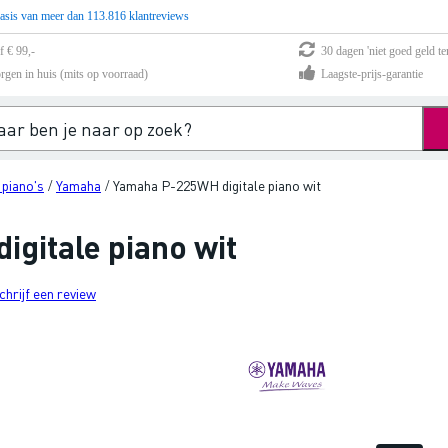
asis van meer dan 113.816 klantreviews
f € 99,-
30 dagen 'niet goed geld te
rgen in huis (mits op voorraad)
Laagste-prijs-garantie
 piano's
Yamaha
Yamaha P-225WH digitale piano wit
/
/
gitale piano wit
chrijf een review