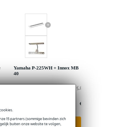
+
e
Yamaha P-225WH + Innox MB
40
€ 629,-
Adviesprijs
€ 601,10
€ 9,-
Jouw voordeel
€ 1,10
€ 620,-
Nu als combinatie voor
€ 600,-
cookies.
onze 15 partners (sommige bevinden zich
In mijn winkelwagen
elijk buiten onze website te volgen,