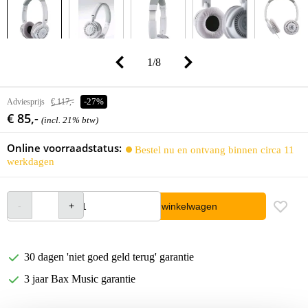
1
/
8
Adviesprijs
€ 117,-
-27%
€ 85,-
(incl. 21% btw)
Online voorraadstatus:
Bestel nu en ontvang binnen circa 11
werkdagen
In winkelwagen
30 dagen 'niet goed geld terug' garantie
3 jaar Bax Music garantie