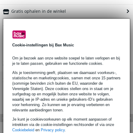
Gratis ophalen in de winkel
Productinformatie
hoofdtelefoon
Cookie-instellingen bij Bax Music
kleur: wit
gevoerde, verstelbare hoofdband
Om je bezoek aan onze website soepel te laten verlopen en bij
Bekijk alle productspecificaties
je te laten passen, gebruiken we functionele cookies.
Als je toestemming geeft, plaatsen we daarnaast voorkeurs-,
statistische en marketingcookies, samen met onze 15 partners
Bekijk ook eens (1)
(sommige bevinden zich buiten de EU, waaronder de
Verenigde Staten). Deze cookies stellen ons in staat om je
surfgedrag op en mogelijk buiten onze website te volgen,
waarbij we je IP-adres en unieke gebruikers-ID’s gebruiken
voor herkenning. Zo kunnen we je ervaring verbeteren en
relevante aanbiedingen tonen.
Je kunt je cookievoorkeuren op elk moment aanpassen of
intrekken via de cookie-instellingen rechtsonder of via onze
Cookiebeleid
en
Privacy policy
.