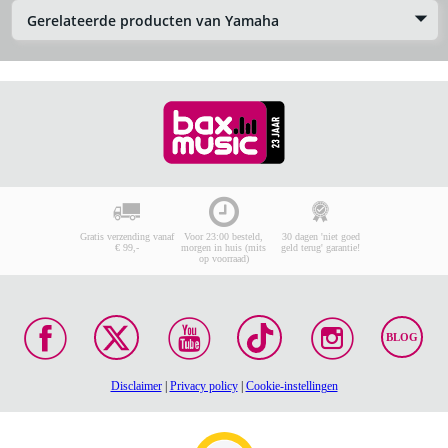
Gerelateerde producten van Yamaha
Gratis verzending vanaf
Voor 23:00 besteld,
30 dagen 'niet goed
€ 99,-
morgen in huis (mits
geld terug' garantie!
op voorraad)
BLOG
Disclaimer
|
Privacy policy
|
Cookie-instellingen