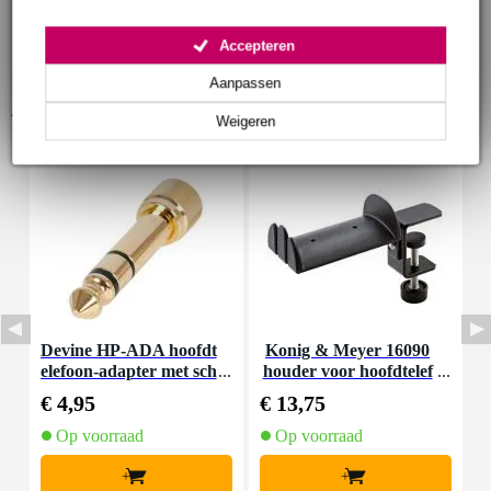
Accepteren
Aanpassen
Accessoires (4)
Weigeren
Devine HP-ADA hoofdt
Konig & Meyer 16090
P
elefoon-adapter met sch
houder voor hoofdtelef
2
roefdraad (set van 2)
oon
€ 4,95
€ 13,75
€
Op voorraad
Op voorraad
+
+