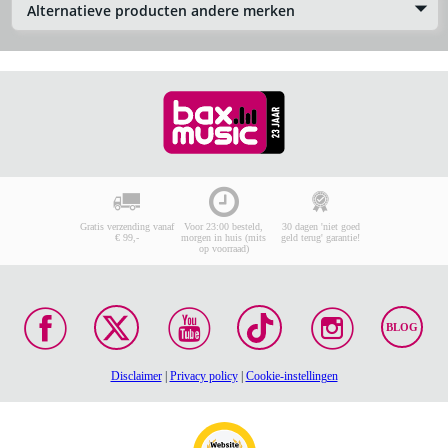
Alternatieve producten andere merken
Gratis verzending vanaf
Voor 23:00 besteld,
30 dagen 'niet goed
€ 99,-
morgen in huis (mits
geld terug' garantie!
op voorraad)
BLOG
Disclaimer
|
Privacy policy
|
Cookie-instellingen