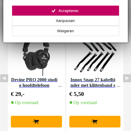
Accepteren
Huur dit product
Accessoires (44)
Aanpassen
Weigeren
Devine PRO 2000 studi
Innox Snap 27 kabelbi
D
o hoofdtelefoon
nder met klittenband s
mal zwart (10 stuks)
€ 29,-
€ 5,50
€
Op voorraad
Op voorraad
+
+