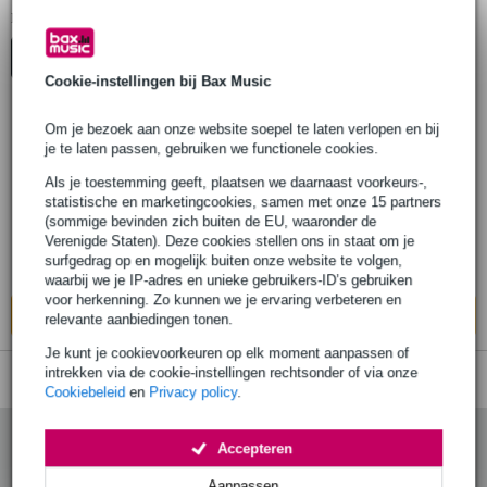
1
Er is
product gevonden.
Top-10
Advies
Cookie-instellingen bij Bax Music
Om je bezoek aan onze website soepel te laten verlopen en bij
Apogee GROOVE Anniversary Edition
je te laten passen, gebruiken we functionele cookies.
mobiele DAC
Als je toestemming geeft, plaatsen we daarnaast voorkeurs-,
statistische en marketingcookies, samen met onze 15 partners
(sommige bevinden zich buiten de EU, waaronder de
€ 381,-
Adviesprijs
€ 436,-
Verenigde Staten). Deze cookies stellen ons in staat om je
surfgedrag op en mogelijk buiten onze website te volgen,
Op voorraad bij de leverancier
waarbij we je IP-adres en unieke gebruikers-ID’s gebruiken
voor herkenning. Zo kunnen we je ervaring verbeteren en
In mijn winkelwagen
relevante aanbiedingen tonen.
Je kunt je cookievoorkeuren op elk moment aanpassen of
intrekken via de cookie-instellingen rechtsonder of via onze
Cookiebeleid
en
Privacy policy
.
Accepteren
Aanpassen