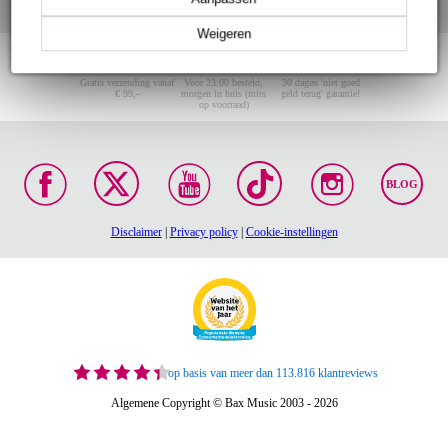
Weigeren
Gratis verzending vanaf
Voor 23:00 besteld,
30 dagen 'niet goed
€ 99,-
morgen in huis (mits
geld terug' garantie!
op voorraad)
BLOG
Disclaimer
|
Privacy policy
|
Cookie-instellingen
op basis van meer dan 113.816 klantreviews
Algemene Copyright © Bax Music 2003 - 2026