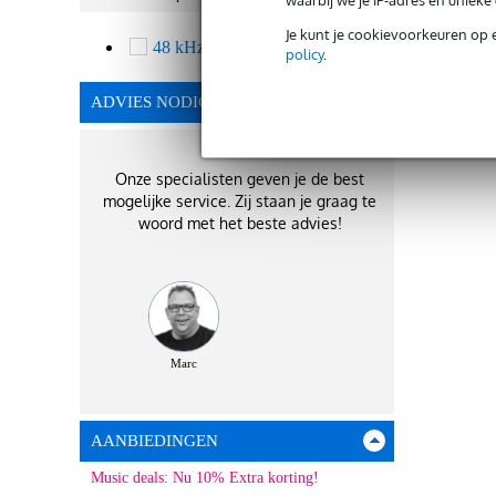
Je kunt je cookievoorkeuren op 
48 kHz
1
policy
.
ADVIES NODIG?
Onze specialisten geven je de best
mogelijke service. Zij staan je graag te
woord met het beste advies!
Marc
AANBIEDINGEN
Music deals: Nu 10% Extra korting!