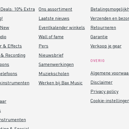
Deals: 10% Extra
Ons assortiment
Betalingsmogelijk
g!
Laatste nieuws
Verzenden en bezo
 New
Eventkalender winkels
Retourneren
dio
Wall of fame
Garantie
r & Effects
Pers
Verkoop je gear
 & Recording
Nieuwsbrief
OVERIG
foons
Samenwerkingen
Algemene voorwaa
elefoons
Muziekscholen
Disclaimer
kinstrumenten
Werken bij Bax Music
Privacy policy
Cookie-instellinge
aar
s
instrumenten
hting & Special