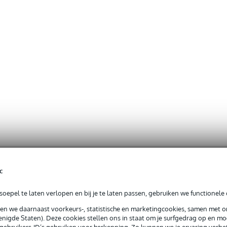
c
oepel te laten verlopen en bij je te laten passen, gebruiken we functionele 
sen we daarnaast voorkeurs-, statistische en marketingcookies, samen met 
nigde Staten). Deze cookies stellen ons in staat om je surfgedrag op en mog
e gebruikers-ID’s gebruiken voor herkenning. Zo kunnen we je ervaring verb