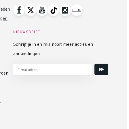
heden
BLOG
rgen
NIEUWSBRIEF
Schrijf je in en mis nooit meer acties en
aanbiedingen
rden
n