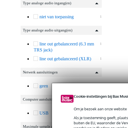
Type analoge audio ingang(en)
niet van toepassing
1
Type analoge audio uitgang(en)
line out gebalanceerd (6.3 mm
1
TRS jack)
line out gebalanceerd (XLR)
1
Netwerk aansluitingen
geen
1
Cookie-instellingen bij Bax Musi
Computer aansluiting
Om je bezoek aan onze website s
USB
1
Als je toestemming geeft, plaat
buiten de EU, waaronder de Vere
Maximale sample rate
waarbij we je IP-adres en uniek