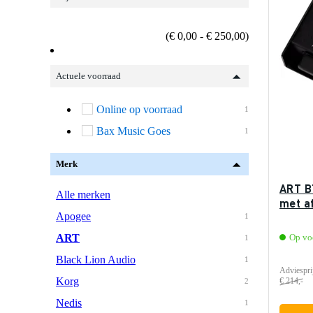
(€ 0,00 - € 250,00)
Actuele voorraad
Online op voorraad
1
Bax Music Goes
1
Merk
ART B
Alle merken
met a
Apogee
1
ART
Op vo
1
Black Lion Audio
1
Adviespri
Korg
€ 214,-
2
Nedis
1