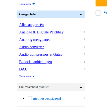
Toon meer
Ve
Categorieën
Alle categorieën
Analoge & Digitale Patchbay
3
Analoog mengpaneel
2
Audio converter
1
Audio-compressors & Gates
3
B-stock aanbiedingen
2
DAC
1
Toon meer
Duurzaamheid product
niet gespecificeerd
1