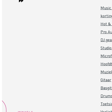
Music 
kortin
Hot &
Pro Au
DJ gea
Studio
Micro
Hoofdt
Muzie
Gitaar
Basgit
Drum
Toets
Verlic