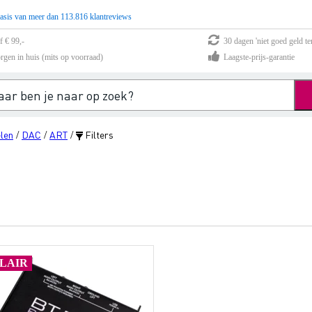
asis van meer dan 113.816 klantreviews
f € 99,-
30 dagen 'niet goed geld te
rgen in huis (mits op voorraad)
Laagste-prijs-garantie
len
DAC
ART
Filters
/
/
/
LAIR