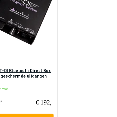
T-DI Bluetooth Direct Box
fgeschermde uitgangen
orraad
€ 192,-
js