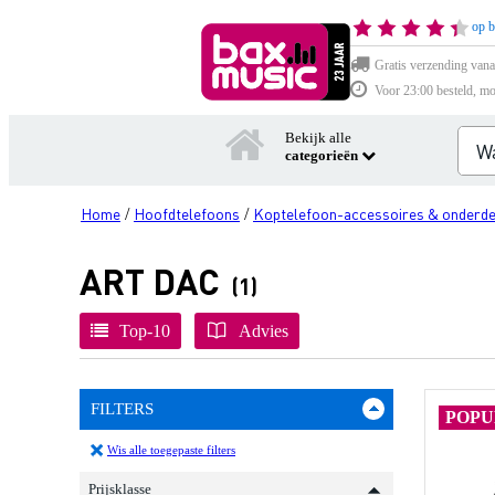
op b
Gratis verzending vana
Voor 23:00 besteld, mo
Bekijk alle
categorieën
Home
Hoofdtelefoons
Koptelefoon-accessoires & onderde
/
/
ART DAC
(1)
Top-10
Advies
FILTERS
POPU
Wis alle toegepaste filters
Prijsklasse