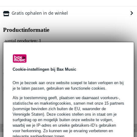
Gratis ophalen in de winkel
Productinformatie
aantal producten: 1
compatibele buisdiameter: Ø35mm & Ø48-51mm
materialen: hoofdlichaam - AW6082 T6 aluminium, rolpennen -
roestvast staal, oogbout - graad 8.8
Cookie-instellingen bij Bax Music
Bekijk alle productspecificaties
Om je bezoek aan onze website soepel te laten verlopen en bij
Bekijk ook eens (1)
je te laten passen, gebruiken we functionele cookies.
Als je toestemming geeft, plaatsen we daarnaast voorkeurs-,
statistische en marketingcookies, samen met onze 15 partners
(sommige bevinden zich buiten de EU, waaronder de
Verenigde Staten). Deze cookies stellen ons in staat om je
surfgedrag op en mogelijk buiten onze website te volgen,
waarbij we je IP-adres en unieke gebruikers-ID’s gebruiken
voor herkenning. Zo kunnen we je ervaring verbeteren en
relevante aanbiedingen tonen.