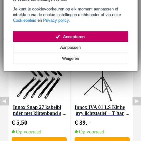
Je kunt je cookievoorkeuren op elk moment aanpassen of
intrekken via de cookie-instellingen rechtsonder of via onze
Cookiebeleid
en
Privacy policy
.
Accepteren
Accessoires (9)
Aanpassen
Weigeren
Innox Snap 27 kabelbi
Innox IVA 01 LS Kit he
I
nder met klittenband s
avy lichtstatief + T-bar
mal zwart (10 stuks)
€ 5,50
€ 39,-
€
Op voorraad
Op voorraad