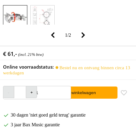
1
/
2
€ 61,-
(incl. 21% btw)
Online voorraadstatus:
Bestel nu en ontvang binnen circa 13
werkdagen
In winkelwagen
30 dagen 'niet goed geld terug' garantie
3 jaar Bax Music garantie