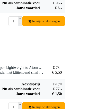
Nu als combinatie voor
€ 96,-
Ayra DMX
Jouw voordeel
€ 6,-
Terminator
€ 5,50
+
In mijn winkelwagen
Bestel mee
-
1 x Doughty T5813401 Super Lightweight to Atom Swivel 35mm - B
€ 73,-
1 x Innox Snap 27 kabelbinder met klittenband smal zwart (10 stuks)
€ 5,50
Adviesprijs
€ 78,50
Nu als combinatie voor
€ 77,-
Jouw voordeel
€ 1,50
+
In mijn winkelwagen