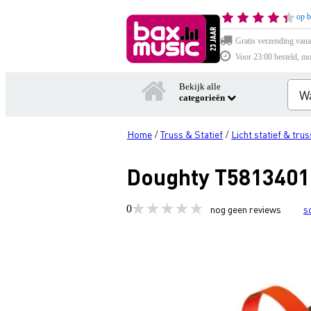
op b
Gratis verzending vana
Voor 23:00 besteld, mo
Bekijk alle
categorieën
Home
Truss & Statief
Licht statief & trus
/
/
Doughty T5813401 
0
nog geen reviews
s