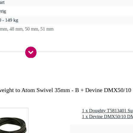
art
rig
0 - 149 kg
 mm, 48 mm, 50 mm, 51 mm
0 gr
 x 8,0 x 5,0 cm
minium
weight to Atom Swivel 35mm - B + Devine DMX50/10
 Ø35 mm
5813401)
dvast