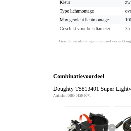
Kleur
zw
Type lichtmontage
ove
Max gewicht lichtmontage
10
Geschikt voor buisdiameter
35
Gewicht en afmetingen inclusief verpakking
Gewicht
40
(incl. verpakking)
Afmeting
8,0
(incl. verpakking)
Productspecificaties
Combinatievoordeel
Aantal stuks: 1
Buismateriaal: AW6082 T6 Alu
Doughty T5813401 Super Light
Rollpins: Roestvaststaal
Artikelnr: 9000-0150-0071
Oogbout: Grade 8.8
Buisdiameter: Ø48 - 51 mm &
Kleur: Zwart poedercoating (T
Maximaal aandraaimoment: Han
WLL (Veilige Werklast): 100 kg
Gewicht: 0.34 kg
+
Veiligheidsfactor: 5:1