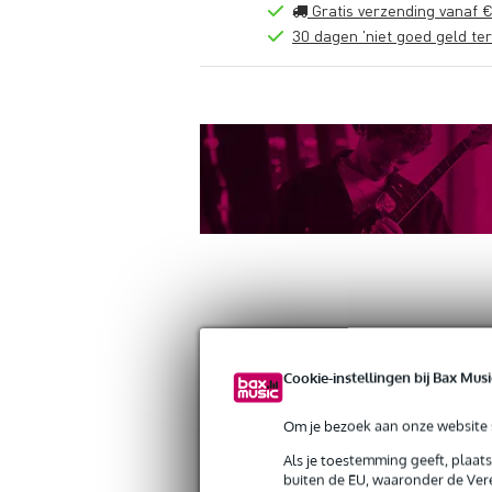
Gratis verzending vanaf €
30 dagen 'niet goed geld ter
Productinformatie
Reviews
(0)
Down
Cookie-instellingen bij Bax Musi
Doughty T5813401 Super Lightweight
Artikelnr:
9000-0149-9035
Om je bezoek aan onze website s
Servicebelofte
Als je toestemming geeft, plaat
buiten de EU, waaronder de Vere