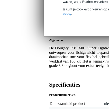
Bax Music Garantie
: Op dit product kri
waarbij we je IP-adres en uniek
Op dit product krijg je 3 jaar Bax Music Gara
Je kunt je cookievoorkeuren op 
policy
.
Plus- en minpunten
Lichtgewicht ontwerp voor gemakk
TÜV goedgekeurd voor veilige mo
Algemeen
De Doughty T5813401 Super Lightwei
ontworpen voor lichtgewicht toepas
draaimechanisme voor flexibel gebrui
werklast van 100 kg. Het is gemaakt v
grade 8.8 oogbout voor extra stevighei
Specificaties
Productkenmerken
Duurzaamheid product
nie