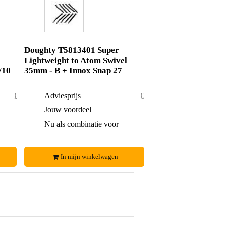
Doughty T5813401 Super
Lightweight to Atom Swivel
/10
35mm - B + Innox Snap 27
€ 102,-
Adviesprijs
€ 78,50
€ 6,-
Jouw voordeel
€ 1,50
€ 96,-
Nu als combinatie voor
€ 77,-
In mijn winkelwagen