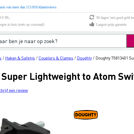
asis van meer dan 113.816 klantreviews
f € 99,-
30 dagen 'niet goed geld te
rgen in huis (mits op voorraad)
Laagste-prijs-garantie
s
Haken & Safetys
Couplers & Clamps
Doughty
Doughty T5813401 Su
/
/
/
/
Super Lightweight to Atom Sw
chrijf een review