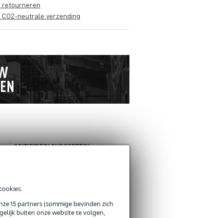
s retourneren
s CO2-neutrale verzending
ANDEREN KOCHTEN
OOK
Schrijf zelf een review
cookies.
onze 15 partners (sommige bevinden zich
Je naam
elijk buiten onze website te volgen,
Er zijn nog geen reviews voor dit product.