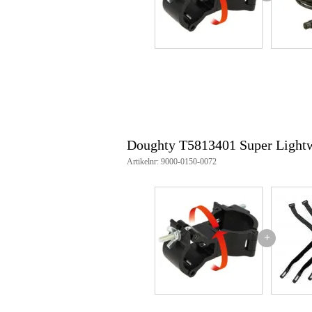
TÜV goedgekeurd
Afmetingen: 35 x 48-51 mm
Artikelnummer: T5813401
Doughty T5813401 Super Lightw
Artikelnr: 9000-0150-0072
+