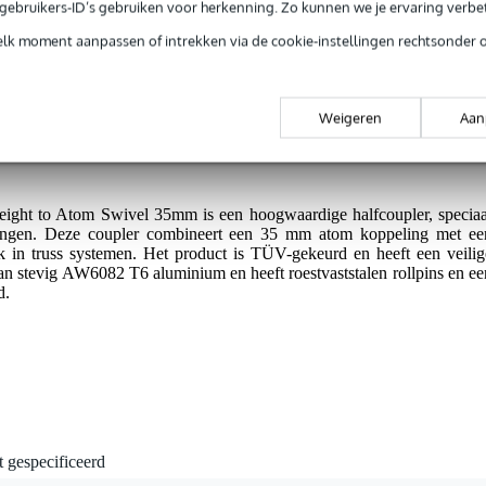
jg je 3 jaar Bax Music Garantie.
e gebruikers-ID’s gebruiken voor herkenning. Zo kunnen we je ervaring verb
ntie.
elk moment aanpassen of intrekken via de cookie-instellingen rechtsonder 
elijke handling.
Weigeren
Aan
ntage.
ght to Atom Swivel 35mm is een hoogwaardige halfcoupler, speciaa
singen. Deze coupler combineert een 35 mm atom koppeling met ee
k in truss systemen. Het product is TÜV-gekeurd en heeft een veilig
an stevig AW6082 T6 aluminium en heeft roestvaststalen rollpins en ee
d.
t gespecificeerd