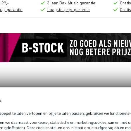
 99,-
3 jaar Bax Music garantie
Grati
ug' garantie
Laagste-prijs-garantie
Grati
loads (1)
c
 to Atom Swivel 35mm - B
oepel te laten verlopen en bij je te laten passen, gebruiken we functionele 
sen we daarnaast voorkeurs-, statistische en marketingcookies, samen met 
nigde Staten). Deze cookies stellen ons in staat om je surfgedrag op en mog