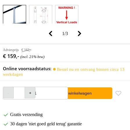
1
/
3
Adviesprijs
€ 162,-
€ 159,-
(incl. 21% btw)
Online voorraadstatus:
Bestel nu en ontvang binnen circa 13
werkdagen
In winkelwagen
Gratis verzending
30 dagen 'niet goed geld terug' garantie