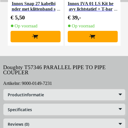
Innox Snap 27 kabelbi
Innox IVA 01 LS Kit he
I
nder met klittenband s
avy lichtstatief + T-bar
mal zwart (10 stuks)
€ 5,50
€ 39,-
€
Op voorraad
Op voorraad
+
+
Doughty T57346 PARALLEL PIPE TO PIPE
COUPLER
Artikelnr:
9000-0149-7231
Productinformatie
Specificaties
Reviews (0)