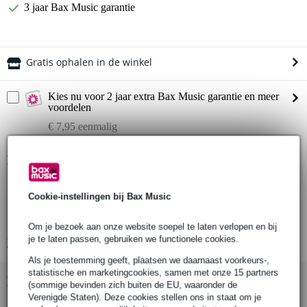
3 jaar Bax Music garantie
Gratis ophalen in de winkel
Kies nu voor 2 jaar extra Bax Music garantie en meer
voordelen
€ 7,95 eenmalig
Productinformatie
type: Parallel Pipe To Pipe Coupler
Cookie-instellingen bij Bax Music
lengte: 500 mm
geschikt voor buizen met een diameter van 48-51 mm
Om je bezoek aan onze website soepel te laten verlopen en bij
je te laten passen, gebruiken we functionele cookies.
Bekijk alle productspecificaties
Als je toestemming geeft, plaatsen we daarnaast voorkeurs-,
statistische en marketingcookies, samen met onze 15 partners
Bekijk ook eens (7)
(sommige bevinden zich buiten de EU, waaronder de
Verenigde Staten). Deze cookies stellen ons in staat om je