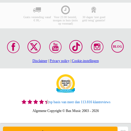
Gratis verzending vanaf
Voor 23:00 besteld,
30 dagen 'niet goed
€ 99,-
morgen in huis (mits
geld terug' garantie!
op voorraad)
BLOG
Disclaimer
|
Privacy policy
|
Cookie-instellingen
op basis van meer dan 113.816 klantreviews
Algemene Copyright © Bax Music 2003 - 2026