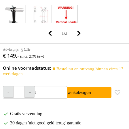
1
/
3
Adviesprijs
€ 152,-
€ 149,-
(incl. 21% btw)
Online voorraadstatus:
Bestel nu en ontvang binnen circa 13
werkdagen
In winkelwagen
Gratis verzending
30 dagen 'niet goed geld terug' garantie