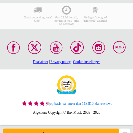
Gratis verzending vanaf
Voor 23:00 besteld,
30 dagen 'niet goed
€ 99,-
morgen in huis (mits
geld terug' garantie!
op voorraad)
BLOG
Disclaimer
|
Privacy policy
|
Cookie-instellingen
op basis van meer dan 113.816 klantreviews
Algemene Copyright © Bax Music 2003 - 2026