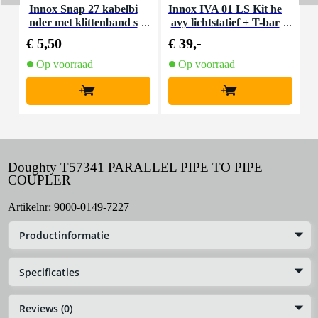
Innox Snap 27 kabelbi
Innox IVA 01 LS Kit he
I
nder met klittenband s
avy lichtstatief + T-bar
mal zwart (10 stuks)
€ 5,50
€ 39,-
€
Op voorraad
Op voorraad
+
+
Doughty T57341 PARALLEL PIPE TO PIPE
COUPLER
Artikelnr:
9000-0149-7227
Productinformatie
Specificaties
Reviews (0)