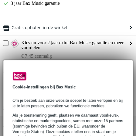
3 jaar Bax Music garantie
Gratis ophalen in de winkel
Kies nu voor 2 jaar extra Bax Music garantie en meer
voordelen
€ 7,45 eenmalig
Productinformatie
Werklastlimiet (WLL): 200 kg (verticaal)
Cookie-instellingen bij Bax Music
Geschikt voor buisdiameter: 48-51 mm
Breedte klem: 50 mm
Om je bezoek aan onze website soepel te laten verlopen en bij
je te laten passen, gebruiken we functionele cookies.
Bekijk alle productspecificaties
Als je toestemming geeft, plaatsen we daarnaast voorkeurs-,
statistische en marketingcookies, samen met onze 15 partners
Bekijk ook eens (7)
(sommige bevinden zich buiten de EU, waaronder de
Verenigde Staten). Deze cookies stellen ons in staat om je