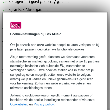
30 dagen 'niet goed geld terug' garantie
3 jaar Bax Music garantie
Gratis ophalen in de winkel
Cookie-instellingen bij Bax Music
Sennheiser CL 2 XLR-3 female - jack 3.5 mm
Twijfel je of de
Om je bezoek aan onze website soepel te laten verlopen en bij
stereo male kabel
bij je past? Doe de check.
je te laten passen, gebruiken we functionele cookies.
Start de check
Als je toestemming geeft, plaatsen we daarnaast voorkeurs-,
statistische en marketingcookies, samen met onze 15 partners
(sommige bevinden zich buiten de EU, waaronder de
Verenigde Staten). Deze cookies stellen ons in staat om je
Productinformatie
surfgedrag op en mogelijk buiten onze website te volgen,
waarbij we je IP-adres en unieke gebruikers-ID’s gebruiken
lijnkabel voor EK-zenders
voor herkenning. Zo kunnen we je ervaring verbeteren en
3,5 mm mini jack
relevante aanbiedingen tonen.
XLR female met ongebalanceerde uitvoer
Je kunt je cookievoorkeuren op elk moment aanpassen of
intrekken via de cookie-instellingen rechtsonder of via onze
Bekijk alle productspecificaties
Cookiebeleid
en
Privacy policy
.