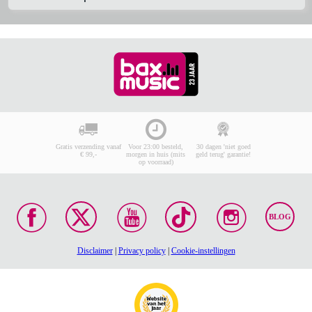
Gratis verzending vanaf
Voor 23:00 besteld,
30 dagen 'niet goed
€ 99,-
morgen in huis (mits
geld terug' garantie!
op voorraad)
BLOG
Disclaimer
|
Privacy policy
|
Cookie-instellingen