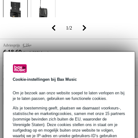
1
/
2
Adviesprijs
€ 25,-
€ 18,60
(incl. 21% btw)
Online voorraadstatus:
Op voorraad
Nog 4 stuks op voorraad in ons magazijn
(en extra voorraad beschikbaar bij de leverancier)
Cookie-instellingen bij Bax Music
Om je bezoek aan onze website soepel te laten verlopen en bij
je te laten passen, gebruiken we functionele cookies.
In winkelwagen
Als je toestemming geeft, plaatsen we daarnaast voorkeurs-,
statistische en marketingcookies, samen met onze 15 partners
(sommige bevinden zich buiten de EU, waaronder de
Bestel voor 23:00 = morgen in huis
Verenigde Staten). Deze cookies stellen ons in staat om je
surfgedrag op en mogelijk buiten onze website te volgen,
30 dagen 'niet goed geld terug' garantie
waarbij we je IP-adres en unieke gebruikers-ID’s gebruiken