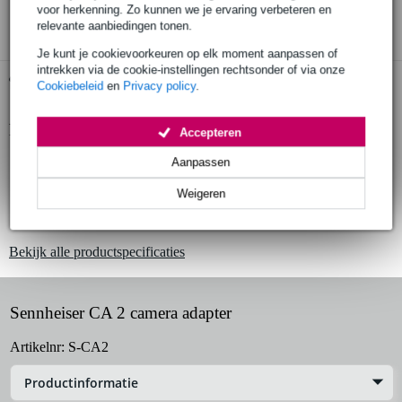
3 jaar Bax Music garantie
voor herkenning. Zo kunnen we je ervaring verbeteren en
relevante aanbiedingen tonen.
Je kunt je cookievoorkeuren op elk moment aanpassen of
intrekken via de cookie-instellingen rechtsonder of via onze
Gratis ophalen in de winkel
Cookiebeleid
en
Privacy policy
.
Productinformatie
Accepteren
shoemount adapter
Aanpassen
voor de camera monteerbare ontvangers uit de EW-serie (bv. EK
Weigeren
100 en EK 500)
metalen constructie
Bekijk alle productspecificaties
Sennheiser CA 2 camera adapter
Artikelnr:
S-CA2
Productinformatie