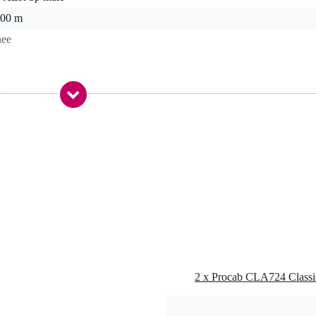
.00 m
nee
 kg
5 x 15,0 x 4,0 cm
male
is of elektromagnetische velden van externe bronnen
VC
aste installatie