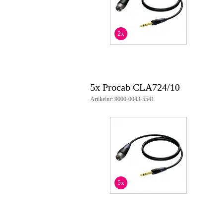
2x
5x Procab CLA724/10
Artikelnr: 9000-0043-5541
5x