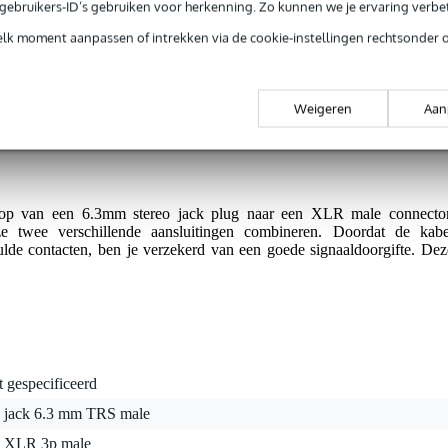
e gebruikers-ID’s gebruiken voor herkenning. Zo kunnen we je ervaring verb
 jack - XLR verloopkabel 10m
elk moment aanpassen of intrekken via de cookie-instellingen rechtsonder 
g je 5 jaar Bax Music garantie.
Weigeren
Aan
tie.
loop van een 6.3mm stereo jack plug naar een XLR male connector
 twee verschillende aansluitingen combineren. Doordat de kabe
ulde contacten, ben je verzekerd van een goede signaaldoorgifte. Dez
t gespecificeerd
x jack 6.3 mm TRS male
x XLR 3p male