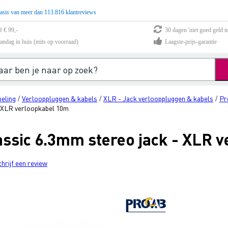
asis van meer dan 113.816 klantreviews
f € 99,-
30 dagen 'niet goed geld te
andag in huis (mits op voorraad)
Laagste-prijs-garantie
eling
Verlooppluggen & kabels
XLR - Jack verlooppluggen & kabels
Pr
/
/
/
 XLR verloopkabel 10m
ssic 6.3mm stereo jack - XLR 
chrijf een review