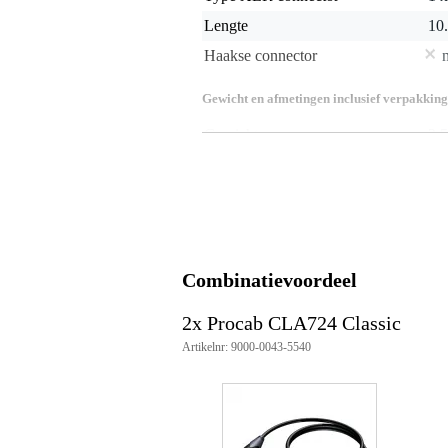
Lengte
10
Haakse connector
Gewicht en afmetingen inclusief verpakking
Gewicht
2,5
(incl. verpakking)
Afmeting
22,
(incl. verpakking)
Productspecificaties
6.3mm stereo male jack - XLR 
met vergulde contacten
gebalanceerd aangesloten
Combinatievoordeel
kabeltype: MC104
100% afscherming voor brom, ru
2x Procab CLA724 Classic
mantel gemaakt van flexibel P
Artikelnr: 9000-0043-5540
geschikt voor podiumgebruik en v
kabel lengte: 10m