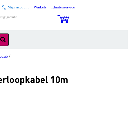
Mijn account
Winkels
Klantenservice
rug' garantie
ocab
/
verloopkabel 10m