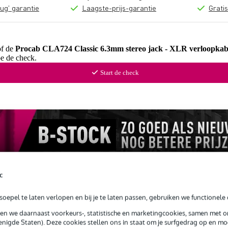
ug' garantie
Laagste-prijs-garantie
Grati
of de
Procab CLA724 Classic 6.3mm stereo jack - XLR verloopka
oe de check.
Start de check
c
oepel te laten verlopen en bij je te laten passen, gebruiken we functionele 
sen we daarnaast voorkeurs-, statistische en marketingcookies, samen met 
nigde Staten). Deze cookies stellen ons in staat om je surfgedrag op en mog