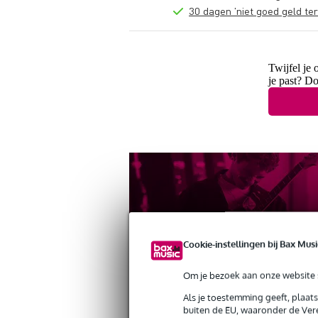
30 dagen 'niet goed geld ter
Twijfel je 
je past? D
Cookie-instellingen bij Bax Musi
Om je bezoek aan onze website s
Productinformatie
Reviews
(0)
Als je toestemming geeft, plaat
buiten de EU, waaronder de Vere