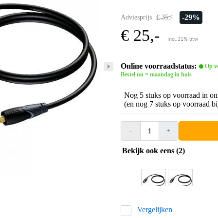
-29%
Adviesprijs
€ 35,-
€ 25,-
incl. 21% btw
Online voorraadstatus:
Op v
Bestel nu = maandag in huis
Nog 5 stuks op voorraad in on
(en nog 7 stuks op voorraad bi
-
+
Bekijk ook eens (2)
Vergelijken