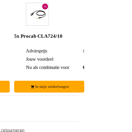
5x
5x Procab CLA724/10
€ 50,-
Adviesprijs
€ 125,-
€ 3,-
Jouw voordeel
€ 13,-
€ 47,-
Nu als combinatie voor
€ 112,-
In mijn winkelwagen
s retourneren