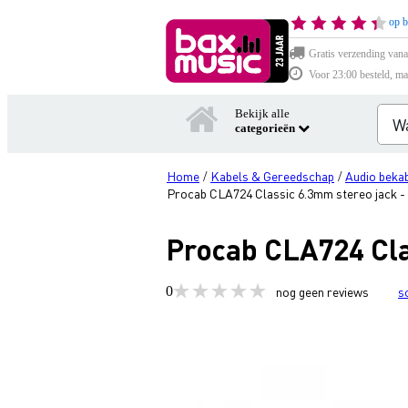
op b
Gratis verzending vana
Voor 23:00 besteld, ma
Bekijk alle
categorieën
Home
Kabels & Gereedschap
Audio bekab
/
/
Procab CLA724 Classic 6.3mm stereo jack -
Procab CLA724 Cla
0
nog geen reviews
s