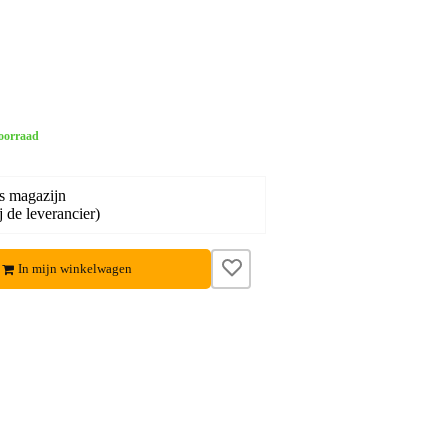
oorraad
s magazijn
j de leverancier)
In mijn winkelwagen