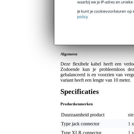
waarbij we je IP-adres en uniek
Procab CLA724 Classic 6.3mm stereo
Artikelnr:
9000-0004-5610
Je kunt je cookievoorkeuren op 
Servicebelofte
policy
.
Bax Music Garantie
: Op dit product krij
Op dit product krijg je 5 jaar Bax Music garan
Algemeen
Deze flexibele kabel heeft een ver
Zodoende kun je probleemloos deze
gebalanceerd is en voorzien van verg
variant heeft een lengte van 10 meter.
Specificaties
Productkenmerken
Duurzaamheid product
nie
Type jack connector
1 
Type XLR connector
1 