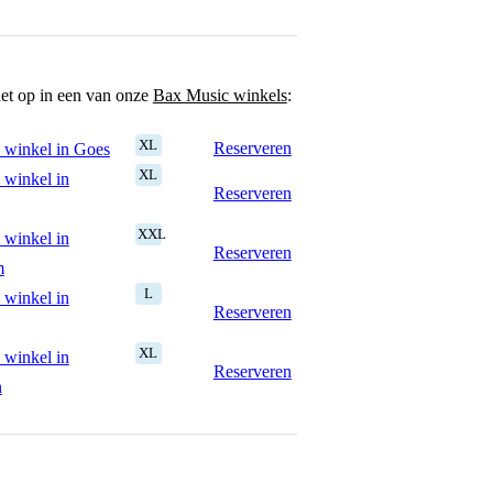
het op in een van onze
Bax Music winkels
:
XL
Reserveren
 winkel in Goes
XL
 winkel in
Reserveren
XXL
 winkel in
Reserveren
m
L
 winkel in
Reserveren
XL
 winkel in
Reserveren
n