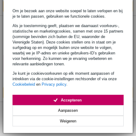
In mijn winkelwagen
Om je bezoek aan onze website soepel te laten verlopen en bij
je te laten passen, gebruiken we functionele cookies.
11 reviews
Als je toestemming geeft, plaatsen we daarnaast voorkeurs-,
statistische en marketingcookies, samen met onze 15 partners
Procab CLA712 Classic 1x mini-jack - 2x
(sommige bevinden zich buiten de EU, waaronder de
Verenigde Staten). Deze cookies stellen ons in staat om je
XLR male kabel 3m
surfgedrag op en mogelijk buiten onze website te volgen,
waarbij we je IP-adres en unieke gebruikers-ID’s gebruiken
€ 11,55
10% EXTRA
voor herkenning. Zo kunnen we je ervaring verbeteren en
Adviesprijs
€ 16,50
KORTING MET
relevante aanbiedingen tonen.
CODE: EXTRA10
Op voorraad
Je kunt je cookievoorkeuren op elk moment aanpassen of
intrekken via de cookie-instellingen rechtsonder of via onze
Ook in
2 winkels
op voorraad
Cookiebeleid
en
Privacy policy
.
In mijn winkelwagen
Accepteren
5 reviews
Aanpassen
Weigeren
Procab CLA723 Classic 6.3mm stereo
jack - XLR female 1.5 m