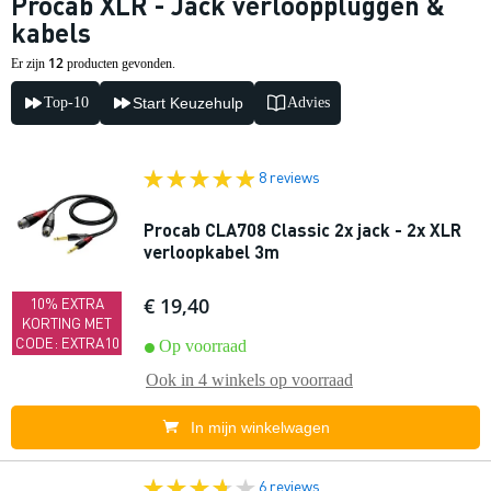
Procab XLR - Jack verlooppluggen &
kabels
12
Er zijn
producten gevonden.
Top-10
Start Keuzehulp
Advies
8 reviews
Procab CLA708 Classic 2x jack - 2x XLR
verloopkabel 3m
€ 19,40
10% EXTRA
KORTING MET
CODE: EXTRA10
Op voorraad
Ook in
4 winkels
op voorraad
In mijn winkelwagen
6 reviews