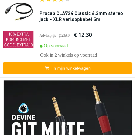
Procab CLA724 Classic 6.3mm stereo
jack - XLR verloopkabel 5m
€ 12,30
10% EXTRA
Adviesprijs
€ 23,10
KORTING MET
CODE: EXTRA10
Op voorraad
Ook in
2 winkels
op voorraad
In mijn winkelwagen