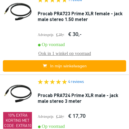
Procab PRA723 Prime XLR female - jack
male stereo 1.50 meter
€ 30,-
Adviesprijs
€ 35,-
Op voorraad
Ook in
1 winkel
op voorraad
In mijn winkelwagen
4 reviews
Procab PRA724 Prime XLR male - jack
male stereo 3 meter
€ 17,70
10% EXTRA
Adviesprijs
€ 32,-
KORTING MET
CODE: EXTRA10
Op voorraad