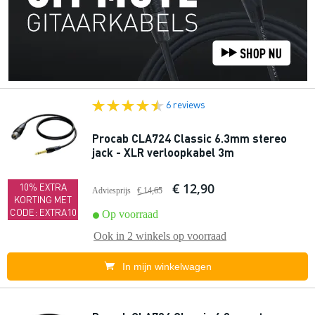
6 reviews
Procab CLA724 Classic 6.3mm stereo
jack - XLR verloopkabel 3m
€ 12,90
10% EXTRA
Adviesprijs
€ 14,65
KORTING MET
CODE: EXTRA10
Op voorraad
Ook in
2 winkels
op voorraad
In mijn winkelwagen