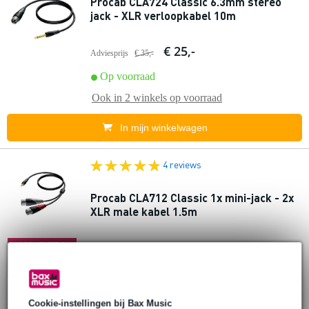
Procab CLA724 Classic 6.3mm stereo
jack - XLR verloopkabel 10m
€ 25,-
Adviesprijs
€ 35,-
Op voorraad
Ook in
2 winkels
op voorraad
In mijn winkelwagen
4 reviews
Procab CLA712 Classic 1x mini-jack - 2x
XLR male kabel 1.5m
€ 6,-
10% EXTRA
Adviesprijs
€ 14,80
KORTING MET
CODE: EXTRA10
Op voorraad
Ook in
1 winkel
op voorraad
Cookie-instellingen bij Bax Music