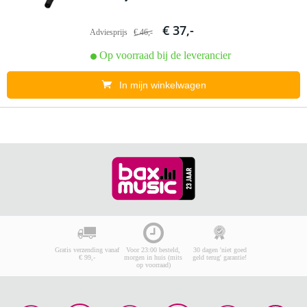
€ 37,-
Adviesprijs
€ 46,-
Op voorraad bij de leverancier
In mijn winkelwagen
Gratis verzending vanaf
Voor 23:00 besteld,
30 dagen 'niet goed
€ 99,-
morgen in huis (mits
geld terug' garantie!
op voorraad)