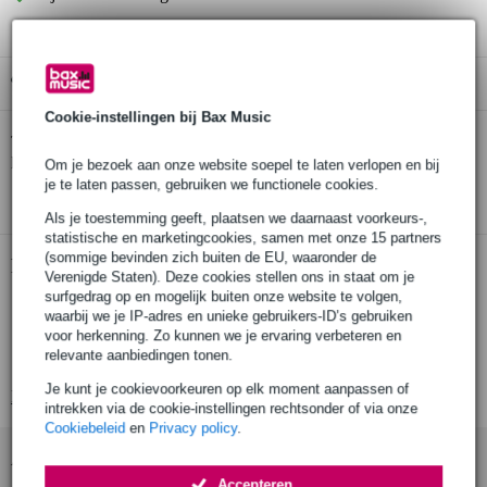
Gratis ophalen in de winkel
Cookie-instellingen bij Bax Music
Neutrik NA2M-J-TX Miniatuur trafo
Twijfel je of de
bij je
past? Doe de check.
Om je bezoek aan onze website soepel te laten verlopen en bij
je te laten passen, gebruiken we functionele cookies.
Start de check
Als je toestemming geeft, plaatsen we daarnaast voorkeurs-,
statistische en marketingcookies, samen met onze 15 partners
(sommige bevinden zich buiten de EU, waaronder de
Productinformatie
Verenigde Staten). Deze cookies stellen ons in staat om je
surfgedrag op en mogelijk buiten onze website te volgen,
verloop XLR 3 polig male naar 6,3mm Jack female (aarde gelift)
waarbij we je IP-adres en unieke gebruikers-ID’s gebruiken
6.35mm jack input met lock
voor herkenning. Zo kunnen we je ervaring verbeteren en
relevante aanbiedingen tonen.
zwart metalen, D-Type behuizing
Je kunt je cookievoorkeuren op elk moment aanpassen of
Bekijk alle productspecificaties
intrekken via de cookie-instellingen rechtsonder of via onze
Cookiebeleid
en
Privacy policy
.
Accessoires (3)
Accepteren