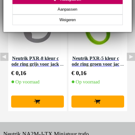
Aanpassen
Weigeren
Neutrik PXR-8 kleur c
Neutrik PXR-5 kleur c
S
ode ring grijs voor jack
ode ring groen voor jac
e
pluggen Neutrik PX-se
kpluggen Neutrik PX-s
€ 0,16
€ 0,16
€
rie
erie
Op voorraad
Op voorraad
O
l
+
+
Neutrik NA2M-J-TX Miniatuur trafo