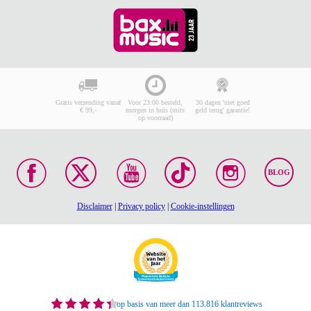
Gratis verzending vanaf
Voor 23:00 besteld,
30 dagen 'niet goed
€ 99,-
morgen in huis (mits
geld terug' garantie!
op voorraad)
BLOG
Disclaimer
|
Privacy policy
|
Cookie-instellingen
op basis van meer dan 113.816 klantreviews