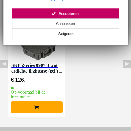
Accessoires (1)
Accepteren
Aanpassen
Weigeren
SKB iSeries 0907-4 wat
erdichte flightcase (gel.)
241x188x105mm
€ 126,-
Op voorraad bij de
leverancier
+