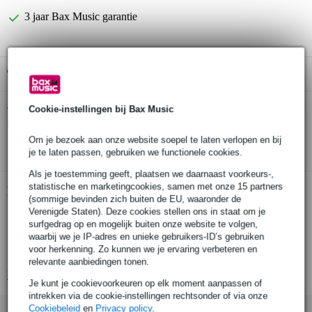
3 jaar Bax Music garantie
Gratis ophalen in de winkel
Sennheiser CL 500 jack 3.5 mm -> XLR-3
Cookie-instellingen bij Bax Music
Twijfel je of de
male verloopkabel
bij je past? Doe de check.
Om je bezoek aan onze website soepel te laten verlopen en bij
Start de check
je te laten passen, gebruiken we functionele cookies.
Als je toestemming geeft, plaatsen we daarnaast voorkeurs-,
statistische en marketingcookies, samen met onze 15 partners
Productinformatie
(sommige bevinden zich buiten de EU, waaronder de
Verenigde Staten). Deze cookies stellen ons in staat om je
line-out kabel
surfgedrag op en mogelijk buiten onze website te volgen,
geschikt voor de Sennheiser EK 500 / 2000 ontvangers
waarbij we je IP-adres en unieke gebruikers-ID’s gebruiken
voor herkenning. Zo kunnen we je ervaring verbeteren en
connector: 3-pins XLR (mannelijk), symmetrisch
relevante aanbiedingen tonen.
Bekijk alle productspecificaties
Je kunt je cookievoorkeuren op elk moment aanpassen of
intrekken via de cookie-instellingen rechtsonder of via onze
Cookiebeleid
en
Privacy policy
.