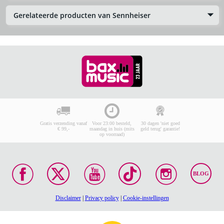
Gerelateerde producten van Sennheiser
Gratis verzending vanaf
Voor 23:00 besteld,
30 dagen 'niet goed
€ 99,-
maandag in huis (mits
geld terug' garantie!
op voorraad)
BLOG
Disclaimer
|
Privacy policy
|
Cookie-instellingen