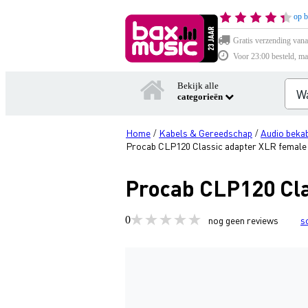
op b
Gratis verzending vana
Voor 23:00 besteld, ma
Bekijk alle
categorieën
Home
Kabels & Gereedschap
Audio bekab
/
/
Procab CLP120 Classic adapter XLR female 
Procab CLP120 Cla
0
nog geen reviews
s