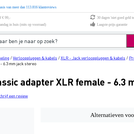
asis van meer dan 113.816 klantreviews
f € 99,-
30 dagen 'niet goed geld te
andag in huis (mits op voorraad)
Laagste-prijs-garantie
eling
Verlooppluggen & kabels
XLR - Jack verlooppluggen & kabels
Pr
/
/
/
- 6.3 mm jack stereo
ssic adapter XLR female - 6.3 
chrijf een review
Alternatieven voo