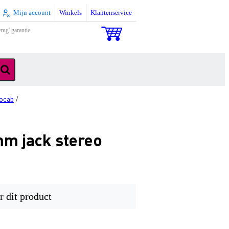
Mijn account
Winkels
Klantenservice
rug' garantie
ocab
/
mm jack stereo
r dit product