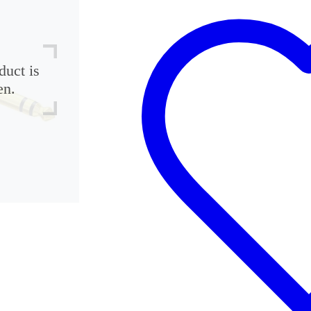
duct is
en.