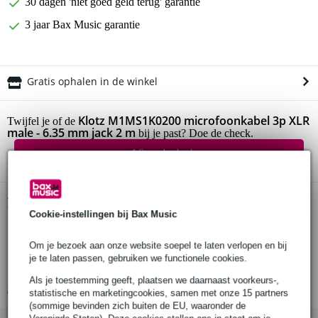
30 dagen 'niet goed geld terug' garantie
3 jaar Bax Music garantie
Gratis ophalen in de winkel
Klotz M1MS1K0200 microfoonkabel 3p XLR
Twijfel je of de
male - 6.35 mm jack 2 m
bij je past? Doe de check.
Start de check
Productinformatie
Cookie-instellingen bij Bax Music
verloopkabel XLR-jack gebalanceerd
Om je bezoek aan onze website soepel te laten verlopen en bij
connectoren zijde 1: 3p XLR male
je te laten passen, gebruiken we functionele cookies.
connectoren zijde 2: 3p jack 6.35mm
Als je toestemming geeft, plaatsen we daarnaast voorkeurs-,
Bekijk alle productspecificaties
statistische en marketingcookies, samen met onze 15 partners
(sommige bevinden zich buiten de EU, waaronder de