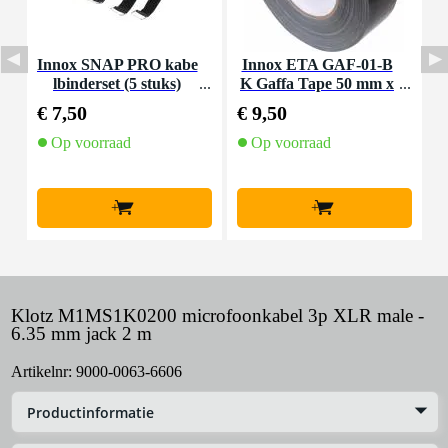
Innox SNAP PRO kabe
Innox ETA GAF-01-B
S
lbinderset (5 stuks)
K Gaffa Tape 50 mm x
u
50 m zwart
€ 7,50
€ 9,50
€
Op voorraad
Op voorraad
+
+
Klotz M1MS1K0200 microfoonkabel 3p XLR male -
6.35 mm jack 2 m
Artikelnr:
9000-0063-6606
Productinformatie