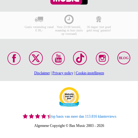
Gratis verzending vanaf
Voor 23:00 besteld,
30 dagen 'niet goed
€ 99,-
maandag in huis (mits
geld terug' garantie!
op voorraad)
BLOG
Disclaimer
|
Privacy policy
|
Cookie-instellingen
op basis van meer dan 113.816 klantreviews
Algemene Copyright © Bax Music 2003 - 2026