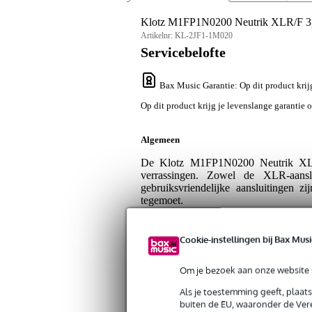
Klotz M1FP1N0200 Neutrik XLR/F 3p 
Artikelnr:
KL-2JF1-1M020
Servicebelofte
Bax Music Garantie
: Op dit product kri
Op dit product krijg je levenslange garantie 
Algemeen
De Klotz M1FP1N0200 Neutrik XLR/F
verrassingen. Zowel de XLR-aansl
gebruiksvriendelijke aansluitingen 
tegemoet.
Klotz M1FP1N0200 microfoonkabe
Cookie-instellingen bij Bax Musi
De Klotz M1FP1N0200 ongebalanceerde 
en soepele mantel. Ook bij veelvuldig 
Om je bezoek aan onze website s
krullen en slagen is verleden tijd. K
Als je toestemming geeft, plaat
Tips of opmerkingen over dit produ
buiten de EU, waaronder de Vere