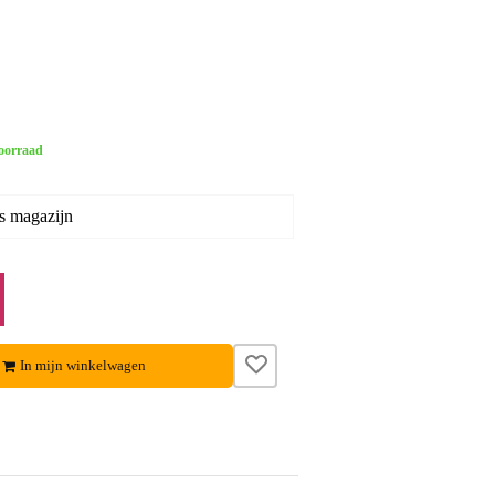
oorraad
s magazijn
In mijn winkelwagen