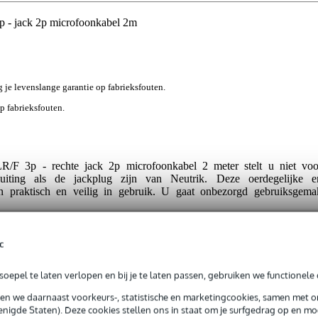
- jack 2p microfoonkabel 2m
jg je levenslange garantie op fabrieksfouten.
op fabrieksfouten.
 3p - rechte jack 2p microfoonkabel 2 meter stelt u niet voo
uiting als de jackplug zijn van Neutrik. Deze oerdegelijke e
zijn praktisch en veilig in gebruik. U gaat onbezorgd gebruiksgema
l: flexibele kabelmantel
c
microfoonkabel blijft exact liggen zoals u wilt dankzij de flexibel
op- en uitrollen blijft de kabel strak liggen. Struikelen over irritant
oepel te laten verlopen en bij je te laten passen, gebruiken we functionele 
ies voor zekerheid met de Klotz M1FP1N0200 microfoonkabel.
sen we daarnaast voorkeurs-, statistische en marketingcookies, samen met 
ct
nigde Staten). Deze cookies stellen ons in staat om je surfgedrag op en mog