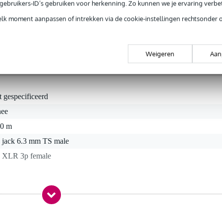
e gebruikers-ID’s gebruiken voor herkenning. Zo kunnen we je ervaring verb
r in diverse kabellengtes en met verschillende connectoren. U vindt du
elk moment aanpassen of intrekken via de cookie-instellingen rechtsonder 
Weigeren
Aan
t gespecificeerd
nee
00 m
x jack 6.3 mm TS male
x XLR 3p female
0 gr
5 x 16,0 x 2,5 cm