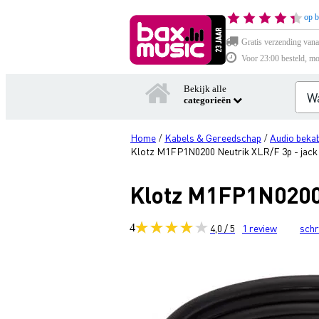
op b
Gratis verzending vana
Voor 23:00 besteld, mo
Bekijk alle
categorieën
Home
Kabels & Gereedschap
Audio bekab
/
/
Klotz M1FP1N0200 Neutrik XLR/F 3p - jack
Klotz M1FP1N0200 
4
4,0 / 5
1
review
schr