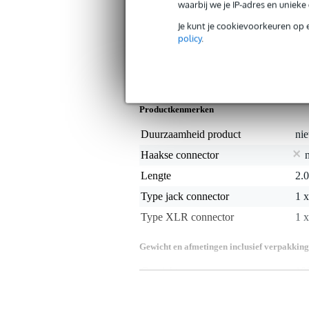
waarbij we je IP-adres en uniek
De Klotz microfoonkabels zijn leverbaa
Je kunt je cookievoorkeuren op 
altijd een oplossing op maat.
policy
.
Specificaties
Productkenmerken
Duurzaamheid product
nie
Haakse connector
Lengte
2.
Type jack connector
1 
Type XLR connector
1 
Gewicht en afmetingen inclusief verpakking
Gewicht
10
(incl. verpakking)
Afmeting
23,
(incl. verpakking)