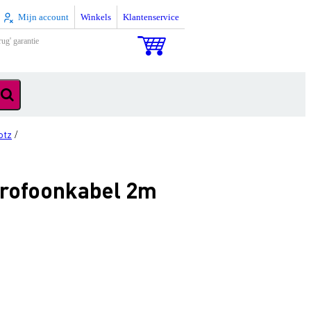
Mijn account
Winkels
Klantenservice
rug' garantie
otz
/
crofoonkabel 2m