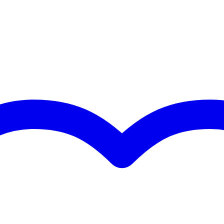
p, 1x Neutrik jack 2p (6.35 mm)
foon kabel
icrofoonkabel
ngen