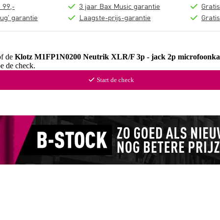
 99,-
3 jaar Bax Music garantie
Grati
ug' garantie
Laagste-prijs-garantie
Grati
of de
Klotz M1FP1N0200 Neutrik XLR/F 3p - jack 2p microfoonka
oe de check.
Start de check