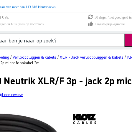
asis van meer dan 113.816 klantreviews
f € 99,-
30 dagen 'niet goed geld te
rgen in huis (mits op voorraad)
Laagste-prijs-garantie
eling
Verlooppluggen & kabels
XLR - Jack verlooppluggen & kabels
Kl
/
/
/
 2p microfoonkabel 2m
Neutrik XLR/F 3p - jack 2p mi
ijf een review