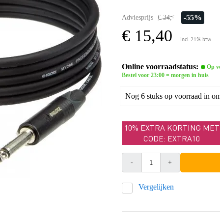
-55%
Adviesprijs
€ 34,-
€ 15,40
incl. 21% btw
Online voorraadstatus:
Op v
Bestel voor 23:00 = morgen in huis
Nog 6 stuks op voorraad in on
10% EXTRA KORTING MET
CODE: EXTRA10
-
+
Vergelijken