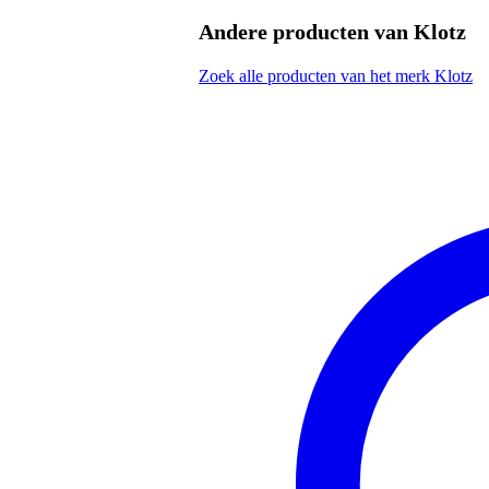
Productspecificaties
Andere producten van Klotz
aansluitingen: 1x Neutrik XLR 3
connector type: Neutrik
Zoek alle producten van het merk Klotz
kabel type: Klotz MY206 micro
oerdegelijke ongebalanceerde m
hoogwaardige Neutrik-aansluiti
kabellengte: 2 m
aderdikte: 0.22 mm2