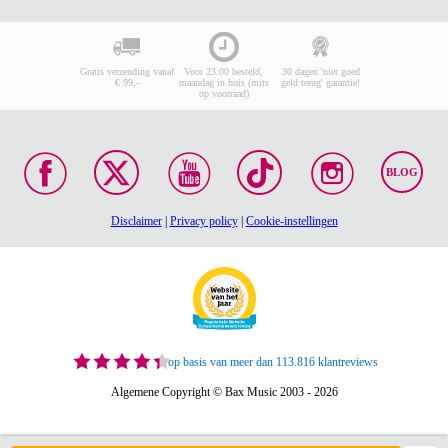
Gratis verzending vanaf
Voor 23:00 besteld,
30 dagen 'niet goed
€ 99,-
maandag in huis (mits
geld terug' garantie!
op voorraad)
BLOG
Disclaimer
|
Privacy policy
|
Cookie-instellingen
op basis van meer dan 113.816 klantreviews
Algemene Copyright © Bax Music 2003 - 2026