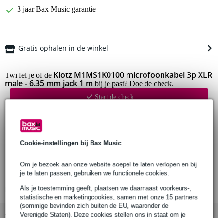
3 jaar Bax Music garantie
Gratis ophalen in de winkel
Klotz M1MS1K0100 microfoonkabel 3p XLR
Twijfel je of de
male - 6.35 mm jack 1 m
bij je past? Doe de check.
Start de check
Productinformatie
Cookie-instellingen bij Bax Music
verloopkabel XLR-jack gebalanceerd
connectoren zijde 1: 3p XLR male
Om je bezoek aan onze website soepel te laten verlopen en bij
je te laten passen, gebruiken we functionele cookies.
connectoren zijde 2: 3p jack 6.35mm
Als je toestemming geeft, plaatsen we daarnaast voorkeurs-,
Bekijk alle productspecificaties
statistische en marketingcookies, samen met onze 15 partners
(sommige bevinden zich buiten de EU, waaronder de
Verenigde Staten). Deze cookies stellen ons in staat om je
Bekijk ook eens (7)