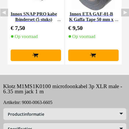
Innox SNAP PRO kabe
Innox ETA GAF-01-B
S
lbinderset (5 stuks)
K Gaffa Tape 50 mm x
u
50 m zwart
€ 7,50
€ 9,50
€
Op voorraad
Op voorraad
+
+
Klotz M1MS1K0100 microfoonkabel 3p XLR male -
6.35 mm jack 1 m
Artikelnr:
9000-0063-6605
Productinformatie
Specificaties