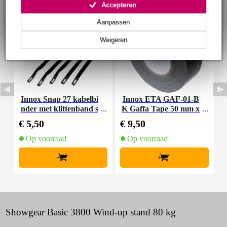
Accepteren
Aanpassen
Weigeren
Innox Snap 27 kabelbi
Innox ETA GAF-01-B
D
nder met klittenband s
K Gaffa Tape 50 mm x
X
mal zwart (10 stuks)
50 m zwart
€ 5,50
€ 9,50
€
Op voorraad
Op voorraad
+
+
Showgear Basic 3800 Wind-up stand 80 kg