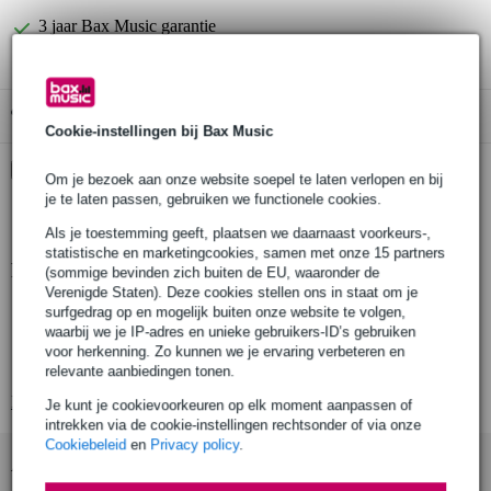
3 jaar Bax Music garantie
Gratis ophalen in de winkel
Cookie-instellingen bij Bax Music
Kies nu voor 2 jaar extra Bax Music garantie en meer
Om je bezoek aan onze website soepel te laten verlopen en bij
voordelen
je te laten passen, gebruiken we functionele cookies.
€ 14,30 eenmalig
Als je toestemming geeft, plaatsen we daarnaast voorkeurs-,
statistische en marketingcookies, samen met onze 15 partners
Productinformatie
(sommige bevinden zich buiten de EU, waaronder de
Verenigde Staten). Deze cookies stellen ons in staat om je
hoogte (mm): 1755 mm
surfgedrag op en mogelijk buiten onze website te volgen,
waarbij we je IP-adres en unieke gebruikers-ID’s gebruiken
minimale hoogte (m): 1.8 m
voor herkenning. Zo kunnen we je ervaring verbeteren en
maximale hoogte (m): 3.8 m
relevante aanbiedingen tonen.
Bekijk alle productspecificaties
Je kunt je cookievoorkeuren op elk moment aanpassen of
intrekken via de cookie-instellingen rechtsonder of via onze
Cookiebeleid
en
Privacy policy
.
Accessoires (3)