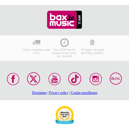
Gratis verzending vanaf
Voor 23:00 besteld,
30 dagen 'niet goed
€ 99,-
morgen in huis (mits
geld terug' garantie!
op voorraad)
BLOG
Disclaimer
|
Privacy policy
|
Cookie-instellingen