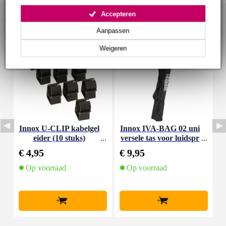
Accepteren
Accessoires (11)
Aanpassen
Weigeren
Innox U-CLIP kabelgel
Innox IVA-BAG 02 uni
I
eider (10 stuks)
versele tas voor luidspr
ekerstatief
€ 4,95
€ 9,95
€
Op voorraad
Op voorraad
+
+