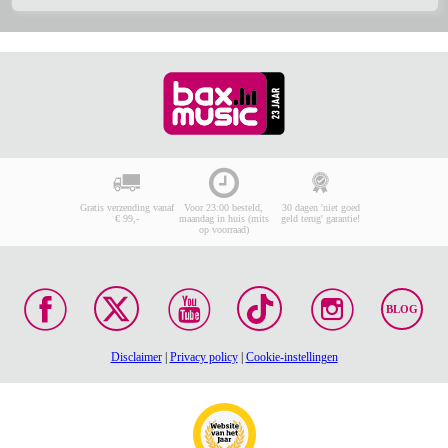
Gratis verzending vanaf
Voor 23:00 besteld,
30 dagen 'niet goed
€ 99,-
maandag in huis (mits
geld terug' garantie!
op voorraad)
BLOG
Disclaimer
|
Privacy policy
|
Cookie-instellingen