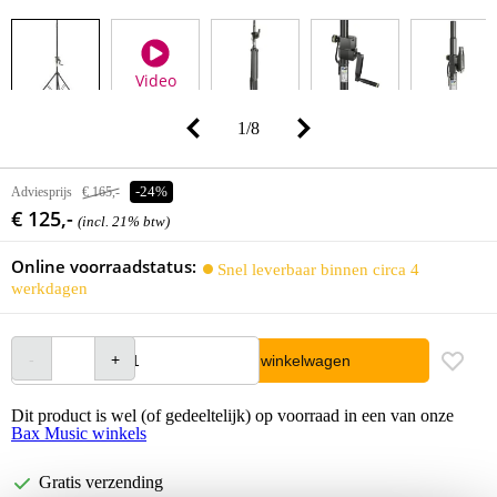
Video
1
/
8
Adviesprijs
€ 165,-
-24%
€ 125,-
(incl. 21% btw)
Online voorraadstatus:
Snel leverbaar binnen circa 4
werkdagen
In winkelwagen
Dit product is wel (of gedeeltelijk) op voorraad in een van onze
Bax Music winkels
Gratis verzending