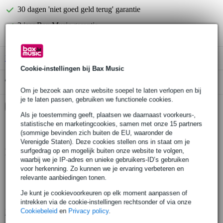
30 dagen 'niet goed geld terug' garantie
3 jaar Bax Music garantie
B-Stock
vanaf € 116,00
Cookie-instellingen bij Bax Music
Gratis ophalen in de winkel
Om je bezoek aan onze website soepel te laten verlopen en bij
je te laten passen, gebruiken we functionele cookies.
Kies nu voor 2 jaar extra Bax Music garantie en meer
voordelen
Als je toestemming geeft, plaatsen we daarnaast voorkeurs-,
statistische en marketingcookies, samen met onze 15 partners
€ 6,25 eenmalig
(sommige bevinden zich buiten de EU, waaronder de
Verenigde Staten). Deze cookies stellen ons in staat om je
surfgedrag op en mogelijk buiten onze website te volgen,
Productinformatie
waarbij we je IP-adres en unieke gebruikers-ID’s gebruiken
voor herkenning. Zo kunnen we je ervaring verbeteren en
Gravity SP 4722 B
relevante aanbiedingen tonen.
lichtgewicht wind-up speakerstatief
Je kunt je cookievoorkeuren op elk moment aanpassen of
wind-up mechanisme
intrekken via de cookie-instellingen rechtsonder of via onze
Cookiebeleid
en
Privacy policy
.
Bekijk alle productspecificaties