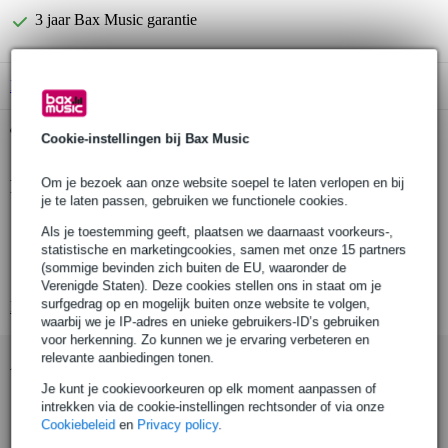
3 jaar Bax Music garantie
B-Stock
vanaf € 10,65
Gratis ophalen in de winkel
Cookie-instellingen bij Bax Music
Om je bezoek aan onze website soepel te laten verlopen en bij
Productinformatie
je te laten passen, gebruiken we functionele cookies.
Gravity SP VARI-LEG 01
Als je toestemming geeft, plaatsen we daarnaast voorkeurs-,
poot en waterpas voor luidspreker-/lichtstatieven
statistische en marketingcookies, samen met onze 15 partners
(sommige bevinden zich buiten de EU, waaronder de
materiaal: staal, kunststof
Verenigde Staten). Deze cookies stellen ons in staat om je
surfgedrag op en mogelijk buiten onze website te volgen,
Bekijk alle productspecificaties
waarbij we je IP-adres en unieke gebruikers-ID’s gebruiken
voor herkenning. Zo kunnen we je ervaring verbeteren en
relevante aanbiedingen tonen.
Accessoires (17)
Je kunt je cookievoorkeuren op elk moment aanpassen of
intrekken via de cookie-instellingen rechtsonder of via onze
Cookiebeleid
en
Privacy policy
.