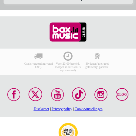
Gratis verzending vanaf
Voor 23:00 besteld,
30 dagen 'niet goed
€ 99,-
morgen in huis (mits
geld terug' garantie!
op voorraad)
BLOG
Disclaimer
|
Privacy policy
|
Cookie-instellingen