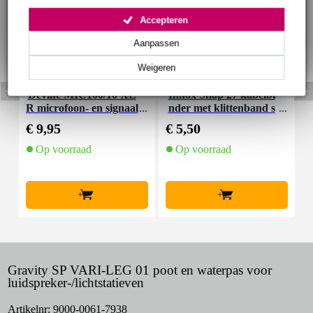
Accepteren
Aanpassen
Weigeren
Devine MIC100/10 XL
Innox Snap 27 kabelbi
R microfoon- en signaal
nder met klittenband s
K
kabel 10 meter
mal zwart (10 stuks)
€ 9,95
€ 5,50
€
Op voorraad
Op voorraad
+
+
Gravity SP VARI-LEG 01 poot en waterpas voor
luidspreker-/lichtstatieven
Artikelnr:
9000-0061-7938