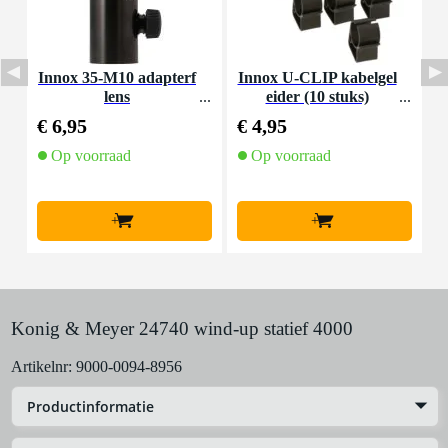
Innox 35-M10 adapterf
Innox U-CLIP kabelgel
I
lens
eider (10 stuks)
v
€ 6,95
€ 4,95
€
Op voorraad
Op voorraad
+
+
Konig & Meyer 24740 wind-up statief 4000
Artikelnr:
9000-0094-8956
Productinformatie