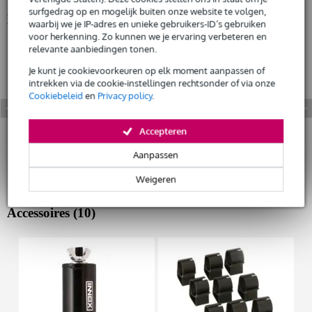
surfgedrag op en mogelijk buiten onze website te volgen,
Bekijk ook eens (1)
Huur dit product
waarbij we je IP-adres en unieke gebruikers-ID’s gebruiken
voor herkenning. Zo kunnen we je ervaring verbeteren en
relevante aanbiedingen tonen.
Je kunt je cookievoorkeuren op elk moment aanpassen of
intrekken via de cookie-instellingen rechtsonder of via onze
Cookiebeleid
en
Privacy policy
.
Accepteren
Aanpassen
Weigeren
Accessoires (10)