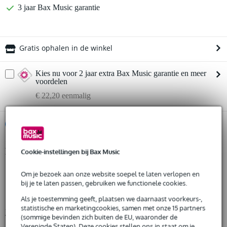
3 jaar Bax Music garantie
Gratis ophalen in de winkel
Kies nu voor 2 jaar extra Bax Music garantie en meer
voordelen
€ 22,20 eenmalig
%
Huur dit product
Productinformatie
Cookie-instellingen bij Bax Music
Huur dit product al vanaf 32 euro per maand
Huur meerdere producten tegelijk: min. € 300,- en max.
wind-up statief
€ 2.500,-
Om je bezoek aan onze website soepel te laten verlopen en
Gratis
afmetingen basis: 2000 mm
thuisbezorgd of op te halen in de winkel
bij je te laten passen, gebruiken we functionele cookies.
Al na 4 maanden maandelijks opzegbaar
in hoogte verstelbaar: 1715 tot 4000 mm
Als je toestemming geeft, plaatsen we daarnaast voorkeurs-,
De mogelijkheid om je product(en) met korting te kopen
statistische en marketingcookies, samen met onze 15 partners
Bekijk alle productspecificaties
Snelle vervanging door Bax Music bij een defect
(sommige bevinden zich buiten de EU, waaronder de
Verenigde Staten). Deze cookies stellen ons in staat om je