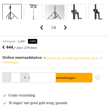
1
/
8
Adviesprijs
€ 669,-
-34%
€ 444,-
(incl. 21% btw)
Online voorraadstatus:
Bestel nu en ontvang binnen circa 13
werkdagen
In winkelwagen
Gratis verzending
30 dagen 'niet goed geld terug' garantie