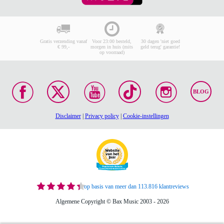
Gratis verzending vanaf
Voor 23:00 besteld,
30 dagen 'niet goed
€ 99,-
morgen in huis (mits
geld terug' garantie!
op voorraad)
BLOG
Disclaimer
|
Privacy policy
|
Cookie-instellingen
op basis van meer dan 113.816 klantreviews
Algemene Copyright © Bax Music 2003 - 2026