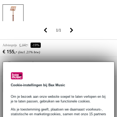
1
/
1
Adviesprijs
€ 192,-
-19%
€ 155,-
(incl. 21% btw)
Online voorraadstatus:
Op voorraad
Nog 1 stuk op voorraad in ons magazijn
Cookie-instellingen bij Bax Music
In winkelwagen
Om je bezoek aan onze website soepel te laten verlopen en bij
je te laten passen, gebruiken we functionele cookies.
Bestel nu = maandag in huis (gratis)
Als je toestemming geeft, plaatsen we daarnaast voorkeurs-,
statistische en marketingcookies, samen met onze 15 partners
30 dagen 'niet goed geld terug' garantie