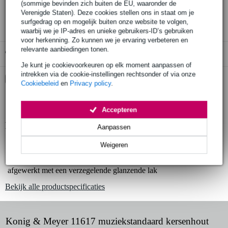
(sommige bevinden zich buiten de EU, waaronder de
3 jaar Bax Music garantie
Verenigde Staten). Deze cookies stellen ons in staat om je
surfgedrag op en mogelijk buiten onze website te volgen,
waarbij we je IP-adres en unieke gebruikers-ID’s gebruiken
voor herkenning. Zo kunnen we je ervaring verbeteren en
relevante aanbiedingen tonen.
Gratis ophalen in de winkel
Je kunt je cookievoorkeuren op elk moment aanpassen of
intrekken via de cookie-instellingen rechtsonder of via onze
Kies nu voor 2 jaar extra Bax Music garantie en meer
Cookiebeleid
en
Privacy policy
.
voordelen
€ 7,75 eenmalig
Accepteren
Productinformatie
Aanpassen
elegante muziekstandaard
Weigeren
volledig gemaakt van kersen
afgewerkt met een verzegelende glanzende lak
Bekijk alle productspecificaties
Konig & Meyer 11617 muziekstandaard kersenhout