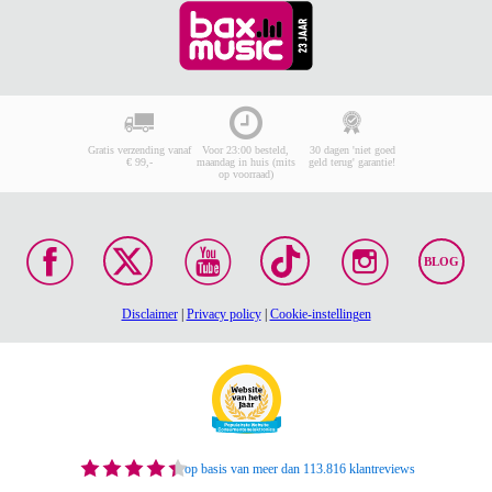
Gratis verzending vanaf
Voor 23:00 besteld,
30 dagen 'niet goed
€ 99,-
maandag in huis (mits
geld terug' garantie!
op voorraad)
BLOG
Disclaimer
|
Privacy policy
|
Cookie-instellingen
op basis van meer dan 113.816 klantreviews