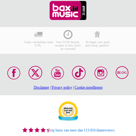
Gratis verzending vanaf
Voor 23:00 besteld,
30 dagen 'niet goed
€ 99,-
morgen in huis (mits
geld terug' garantie!
op voorraad)
BLOG
Disclaimer
|
Privacy policy
|
Cookie-instellingen
op basis van meer dan 113.816 klantreviews