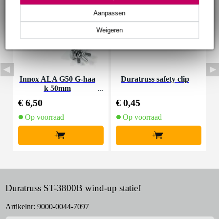
Aanpassen
Weigeren
Innox ALA G50 G-haa
Duratruss safety clip
I
k 50mm
€ 6,50
€ 0,45
€
Op voorraad
Op voorraad
+
+
Duratruss ST-3800B wind-up statief
Artikelnr:
9000-0044-7097