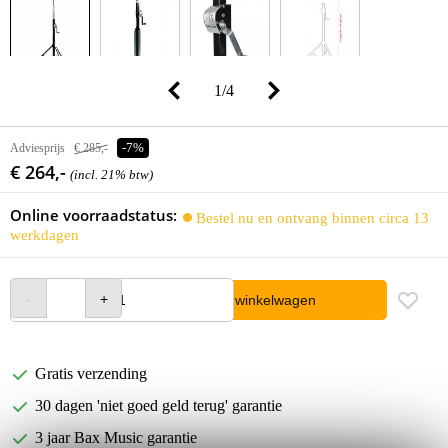
1
/
4
Adviesprijs
€ 285,-
-7%
€ 264,-
(incl. 21% btw)
Online voorraadstatus:
Bestel nu en ontvang binnen circa 13
werkdagen
In winkelwagen
Gratis verzending
30 dagen 'niet goed geld terug' garantie
3 jaar Bax Music garantie