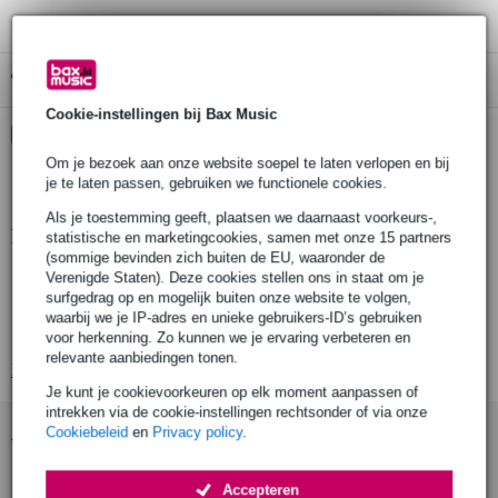
Gratis ophalen in de winkel
Cookie-instellingen bij Bax Music
Kies nu voor 2 jaar extra Bax Music garantie en meer
voordelen
Om je bezoek aan onze website soepel te laten verlopen en bij
€ 13,20 eenmalig
je te laten passen, gebruiken we functionele cookies.
Als je toestemming geeft, plaatsen we daarnaast voorkeurs-,
Productinformatie
statistische en marketingcookies, samen met onze 15 partners
(sommige bevinden zich buiten de EU, waaronder de
Duratruss ST-3800B
Verenigde Staten). Deze cookies stellen ons in staat om je
surfgedrag op en mogelijk buiten onze website te volgen,
wind-up statief
waarbij we je IP-adres en unieke gebruikers-ID’s gebruiken
robuuste aluminium constructie
voor herkenning. Zo kunnen we je ervaring verbeteren en
relevante aanbiedingen tonen.
Bekijk alle productspecificaties
Je kunt je cookievoorkeuren op elk moment aanpassen of
intrekken via de cookie-instellingen rechtsonder of via onze
Accessoires (10)
Cookiebeleid
en
Privacy policy
.
Accepteren