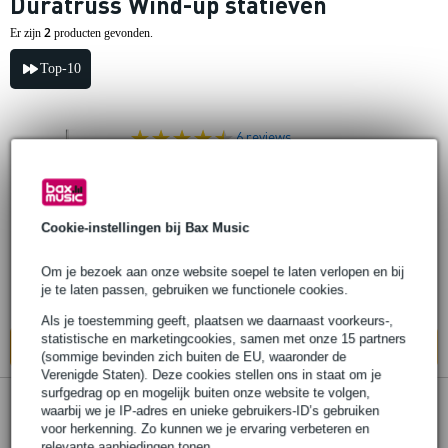
Duratruss Wind-up statieven
2
Er zijn
producten gevonden.
Top-10
6 reviews
Duratruss ST-2800B-ECO wind-up statief
Cookie-instellingen bij Bax Music
€ 218,-
Adviesprijs
€ 237,-
Op voorraad
Om je bezoek aan onze website soepel te laten verlopen en bij
je te laten passen, gebruiken we functionele cookies.
Ook in
1 winkel
op voorraad
Als je toestemming geeft, plaatsen we daarnaast voorkeurs-,
statistische en marketingcookies, samen met onze 15 partners
In mijn winkelwagen
(sommige bevinden zich buiten de EU, waaronder de
Verenigde Staten). Deze cookies stellen ons in staat om je
surfgedrag op en mogelijk buiten onze website te volgen,
7 reviews
waarbij we je IP-adres en unieke gebruikers-ID’s gebruiken
voor herkenning. Zo kunnen we je ervaring verbeteren en
relevante aanbiedingen tonen.