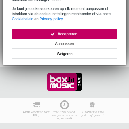
Duratruss ST-3800B wind-up statief
Je kunt je cookievoorkeuren op elk moment aanpassen of
€ 264,-
intrekken via de cookie-instellingen rechtsonder of via onze
Adviesprijs
€ 285,-
Cookiebeleid
en
Privacy policy
.
Bestel nu en ontvang binnen circa 13
werkdagen
Accepteren
In mijn winkelwagen
Aanpassen
Weigeren
Gratis verzending vanaf
Voor 23:00 besteld,
30 dagen 'niet goed
€ 99,-
morgen in huis (mits
geld terug' garantie!
op voorraad)