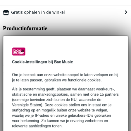
Gratis ophalen in de winkel
Productinformatie
hoge kwaliteit USB 2.0-kabel
USB-A naar USB-B
lengte: 1.5 meter
Cookie-instellingen bij Bax Music
Bekijk alle productspecificaties
Bekijk ook eens (4)
Om je bezoek aan onze website soepel te laten verlopen en bij
je te laten passen, gebruiken we functionele cookies.
Als je toestemming geeft, plaatsen we daarnaast voorkeurs-,
statistische en marketingcookies, samen met onze 15 partners
(sommige bevinden zich buiten de EU, waaronder de
Verenigde Staten). Deze cookies stellen ons in staat om je
surfgedrag op en mogelijk buiten onze website te volgen,
Bekijk ook eens (1)
waarbij we je IP-adres en unieke gebruikers-ID’s gebruiken
voor herkenning. Zo kunnen we je ervaring verbeteren en
relevante aanbiedingen tonen.