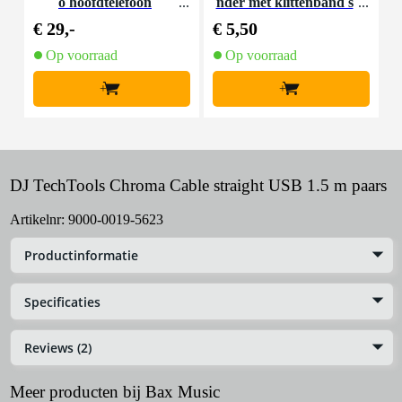
o hoofdtelefoon
nder met klittenband s
mal zwart (10 stuks)
€ 29,-
€ 5,50
€
Op voorraad
Op voorraad
+
+
DJ TechTools Chroma Cable straight USB 1.5 m paars
Artikelnr:
9000-0019-5623
Productinformatie
Specificaties
Reviews (2)
Meer producten bij Bax Music