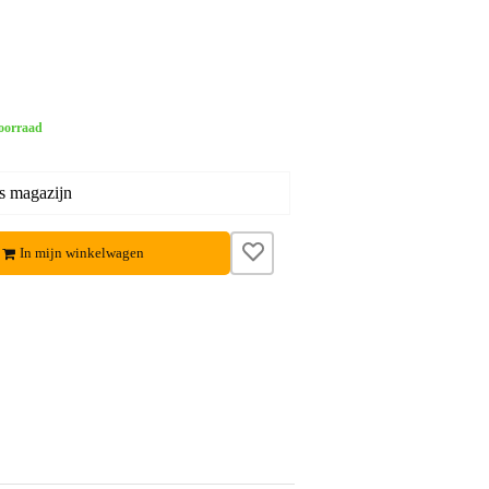
oorraad
s magazijn
In mijn winkelwagen