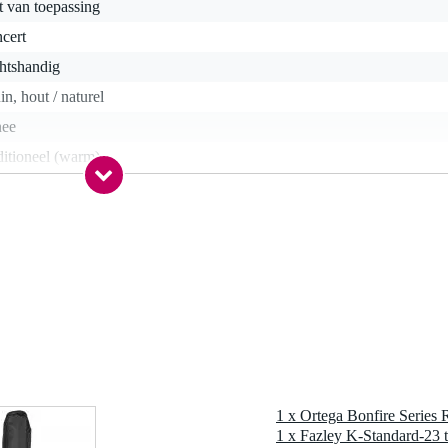
t van toepassing
cert
htshandig
in, hout / naturel
nee
ditioneel (warm)
nee
lamineerd
ele
ele
ele
1 gr
1 x Ortega Bonfire Series
0 x 31,5 x 13,0 cm
1 x Fazley K-Standard-23 t