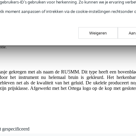
e gebruikers-ID’s gebruiken voor herkenning. Zo kunnen we je ervaring verb
 ukelele
elk moment aanpassen of intrekken via de cookie-instellingen rechtsonder 
Weigeren
Aan
jg je 3 jaar Bax Music Garantie.
ntie.
asje gekregen met als naam de RU5MM. Dit type heeft een bovenbla
door het instrument nu helemaal bruin is gekleurd. Het herkenbar
ebleven net als de kwaliteit van het geluid. De ukelele produceert no
 zijn prijsklasse. Afgewerkt met het Ortega logo op de kop met geslote
t gespecificeerd