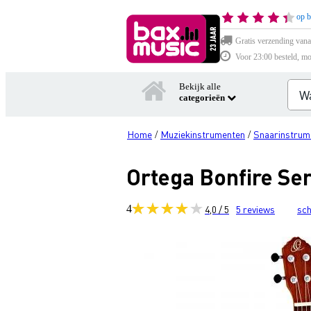
op b
Gratis verzending vana
Voor 23:00 besteld, mo
Bekijk alle
categorieën
Home
Muziekinstrumenten
Snaarinstrum
/
/
Ortega Bonfire Se
4
4,0 / 5
5
reviews
sch