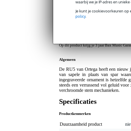
waarbij we je IP-adres en uniek
Ortega Bonfire Series RU5MM concert
Je kunt je cookievoorkeuren op 
Artikelnr:
9000-0046-6454
policy
.
Servicebelofte
Bax Music Garantie
: Op dit product kri
Op dit product krijg je 3 jaar Bax Music Gara
Algemeen
De RU5 van Ortega heeft een nieuw j
van sapele in plaats van spar waar
ingegraveerde ornament is hetzelfde g
steeds een verrassend vol geluid voor
verchroomde stem mechanieken.
Specificaties
Productkenmerken
Duurzaamheid product
nie