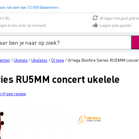
asis van meer dan 113.816 klantreviews
f € 99,-
30 dagen 'niet goed geld te
rgen in huis (mits op voorraad)
Laagste-prijs-garantie
enten
Ukelele
Ukeleles
Ortega
Ortega Bonfire Series RU5MM concert
/
/
/
/
ries RU5MM concert ukelele
rijf een review