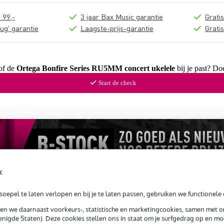
 99,-
3 jaar Bax Music garantie
Grati
ug' garantie
Laagste-prijs-garantie
Grati
 of de
Ortega Bonfire Series RU5MM concert ukelele
bij je past? Do
Start de check
c
oepel te laten verlopen en bij je te laten passen, gebruiken we functionele 
sen we daarnaast voorkeurs-, statistische en marketingcookies, samen met 
nigde Staten). Deze cookies stellen ons in staat om je surfgedrag op en mog
s en items (1)