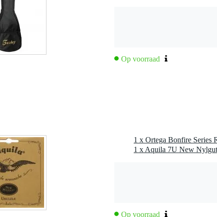
Op voorraad
ser gegraveerd ornament)
 mm)
1 x Ortega Bonfire Series
 inch)
chroomd
Op voorraad