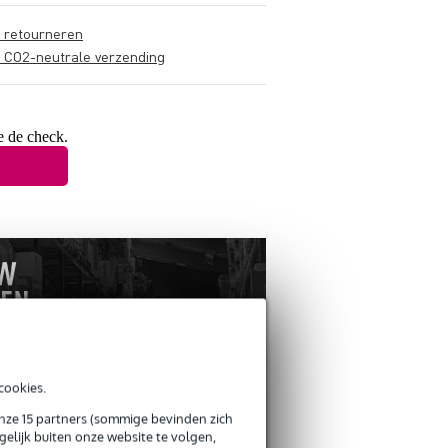
s retourneren
s CO2-neutrale verzending
e de check.
cookies.
onze 15 partners (sommige bevinden zich
ANDEREN KOCHTEN
elijk buiten onze website te volgen,
OOK