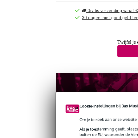
Gratis verzending vanaf €
30 dagen 'niet goed geld ter
Twijfel je
Cookie-instellingen bij Bax Musi
Om je bezoek aan onze website s
Als je toestemming geeft, plaat
buiten de EU, waaronder de Vere
Productinformatie
Reviews
(5)
Nieuw