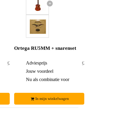
+
Ortega RU5MM + snarenset
€ 76,90
Adviesprijs
€ 76,90
€ 0,90
Jouw voordeel
€ 0,90
€ 76,-
Nu als combinatie voor
€ 76,-
In mijn winkelwagen