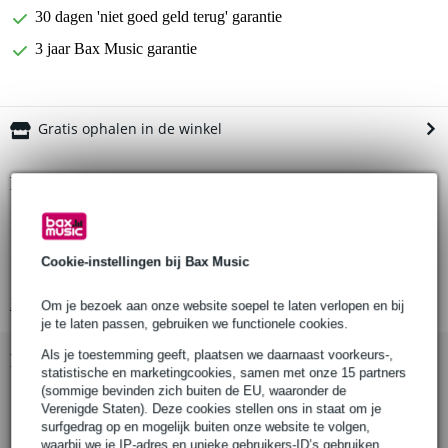
30 dagen 'niet goed geld terug' garantie
3 jaar Bax Music garantie
Gratis ophalen in de winkel
Productinformatie
Nedis TVWM1430BK
wandsteun voor flatscreen TV en computerscherm
Cookie-instellingen bij Bax Music
beeldformaat: 23 inch - 55 inch
Bekijk alle productspecificaties
Om je bezoek aan onze website soepel te laten verlopen en bij
je te laten passen, gebruiken we functionele cookies.
Als je toestemming geeft, plaatsen we daarnaast voorkeurs-,
Bekijk ook eens (2)
statistische en marketingcookies, samen met onze 15 partners
(sommige bevinden zich buiten de EU, waaronder de
Verenigde Staten). Deze cookies stellen ons in staat om je
surfgedrag op en mogelijk buiten onze website te volgen,
waarbij we je IP-adres en unieke gebruikers-ID’s gebruiken