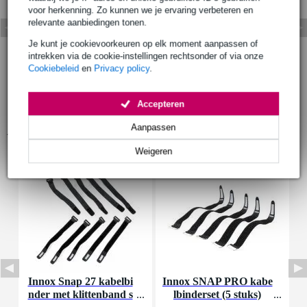
voor herkenning. Zo kunnen we je ervaring verbeteren en
relevante aanbiedingen tonen.
Je kunt je cookievoorkeuren op elk moment aanpassen of
intrekken via de cookie-instellingen rechtsonder of via onze
Cookiebeleid
en
Privacy policy
.
Accepteren
Aanpassen
Accessoires (4)
Weigeren
Innox Snap 27 kabelbi
Innox SNAP PRO kabe
I
nder met klittenband s
lbinderset (5 stuks)
n