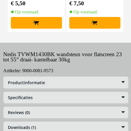
mal zwart (10 stuks)
€ 5,50
€ 7,50
€
Op voorraad
Op voorraad
+
+
Nedis TVWM1430BK wandsteun voor flatscreen 23
tot 55” draai- kantelbaar 30kg
Artikelnr:
9000-0081-9573
Productinformatie
Specificaties
Reviews (0)
Downloads (1)