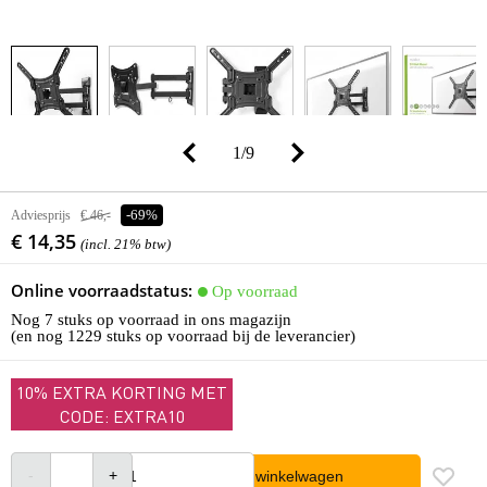
1
/
9
Adviesprijs
€ 46,-
-69%
€ 14,35
(incl. 21% btw)
Online voorraadstatus:
Op voorraad
Nog 7 stuks op voorraad in ons magazijn
(en nog 1229 stuks op voorraad bij de leverancier)
10% EXTRA KORTING MET
CODE: EXTRA10
In winkelwagen