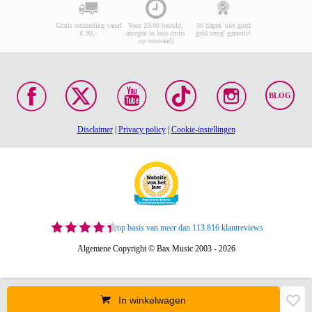
Gratis verzending vanaf
Voor 23:00 besteld,
30 dagen 'niet goed
€ 99,-
morgen in huis (mits
geld terug' garantie!
op voorraad)
BLOG
Disclaimer
|
Privacy policy
|
Cookie-instellingen
op basis van meer dan 113.816 klantreviews
Algemene Copyright © Bax Music 2003 - 2026
In winkelwagen