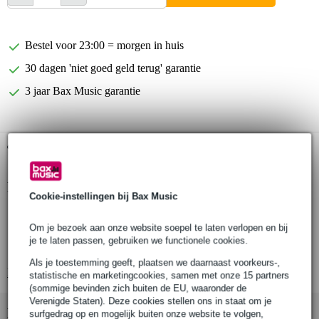
Bestel voor 23:00 = morgen in huis
30 dagen 'niet goed geld terug' garantie
3 jaar Bax Music garantie
Gratis ophalen in de winkel
Productinformatie
Cookie-instellingen bij Bax Music
Nedis TVWM1530BK
Om je bezoek aan onze website soepel te laten verlopen en bij
wandsteun voor flatscreen TV en computerscherm
je te laten passen, gebruiken we functionele cookies.
beeldformaat: 23 inch - 55 inch
Als je toestemming geeft, plaatsen we daarnaast voorkeurs-,
Bekijk alle productspecificaties
statistische en marketingcookies, samen met onze 15 partners
(sommige bevinden zich buiten de EU, waaronder de
Verenigde Staten). Deze cookies stellen ons in staat om je
Bekijk ook eens (2)
surfgedrag op en mogelijk buiten onze website te volgen,