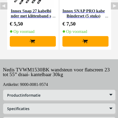
Innox Snap 27 kabelbi
Innox SNAP PRO kabe
I
nder met klittenband s
lbinderset (5 stuks)
n
mal zwart (10 stuks)
€ 5,50
€ 7,50
€
Op voorraad
Op voorraad
+
+
Nedis TVWM1530BK wandsteun voor flatscreen 23
tot 55” draai- kantelbaar 30kg
Artikelnr:
9000-0081-9574
Productinformatie
Specificaties