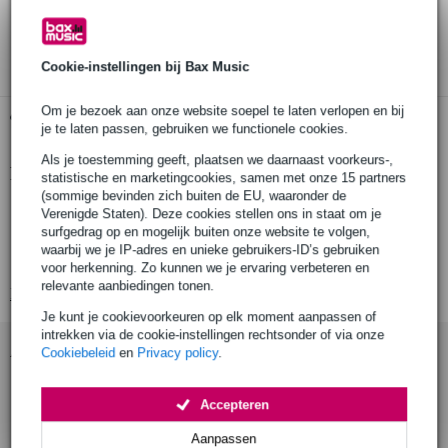
30 dagen 'niet goed geld terug' garantie
3 jaar Bax Music garantie
Cookie-instellingen bij Bax Music
Om je bezoek aan onze website soepel te laten verlopen en bij
Gratis ophalen in de winkel
je te laten passen, gebruiken we functionele cookies.
Als je toestemming geeft, plaatsen we daarnaast voorkeurs-,
Productinformatie
statistische en marketingcookies, samen met onze 15 partners
(sommige bevinden zich buiten de EU, waaronder de
Omnitronic BIB-1
Verenigde Staten). Deze cookies stellen ons in staat om je
surfgedrag op en mogelijk buiten onze website te volgen,
schermadapter voor luidsprekerstatieven
waarbij we je IP-adres en unieke gebruikers-ID’s gebruiken
maximum draadkracht: 20 kilogram
voor herkenning. Zo kunnen we je ervaring verbeteren en
relevante aanbiedingen tonen.
Bekijk alle productspecificaties
Je kunt je cookievoorkeuren op elk moment aanpassen of
intrekken via de cookie-instellingen rechtsonder of via onze
Accessoires (1)
Cookiebeleid
en
Privacy policy
.
Accepteren
Aanpassen