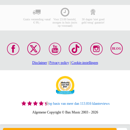
Gratis verzending vanaf
Voor 23:00 besteld,
30 dagen 'niet goed
€ 99,-
morgen in huis (mits
geld terug' garantie!
op voorraad)
BLOG
Disclaimer
|
Privacy policy
|
Cookie-instellingen
op basis van meer dan 113.816 klantreviews
Algemene Copyright © Bax Music 2003 - 2026