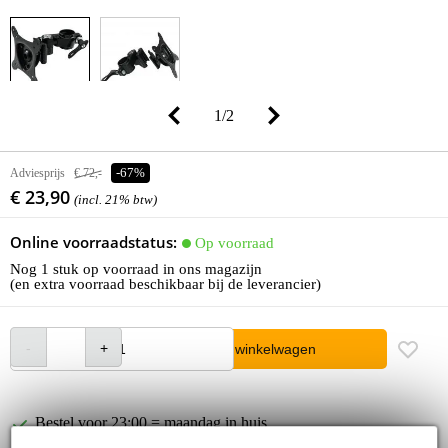
1
/
2
Adviesprijs
€ 72,-
-67%
€ 23,90
(incl. 21% btw)
Online voorraadstatus:
Op voorraad
Nog 1 stuk op voorraad in ons magazijn
(en extra voorraad beschikbaar bij de leverancier)
In winkelwagen
Bestel voor 23:00 = maandag in huis