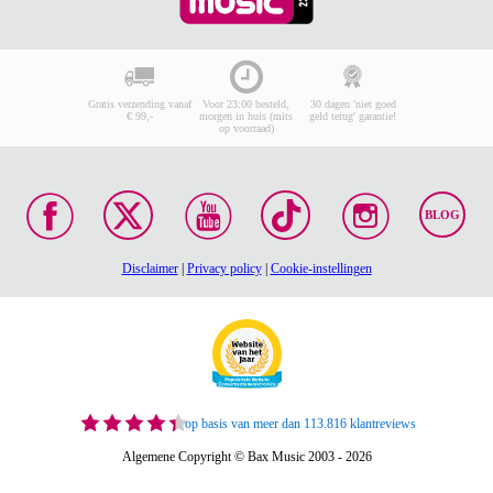
Gratis verzending vanaf
Voor 23:00 besteld,
30 dagen 'niet goed
€ 99,-
morgen in huis (mits
geld terug' garantie!
op voorraad)
BLOG
Disclaimer
|
Privacy policy
|
Cookie-instellingen
op basis van meer dan 113.816 klantreviews
Algemene Copyright © Bax Music 2003 - 2026