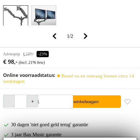
1
/
2
Adviesprijs
€ 127,-
-23%
€ 98,-
(incl. 21% btw)
Online voorraadstatus:
Bestel nu en ontvang binnen circa 14
werkdagen
In winkelwagen
30 dagen 'niet goed geld terug' garantie
3 jaar Bax Music garantie