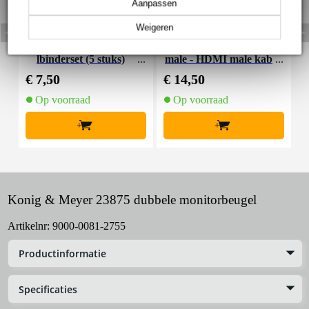
Aanpassen
Weigeren
Innox SNAP PRO kabe
Devine VD6030 HDMI
K
lbinderset (5 stuks)
male - HDMI male kab
a
el 3m
€ 7,50
€ 14,50
€
Op voorraad
Op voorraad
+
+
Konig & Meyer 23875 dubbele monitorbeugel
Artikelnr:
9000-0081-2755
Productinformatie
Specificaties