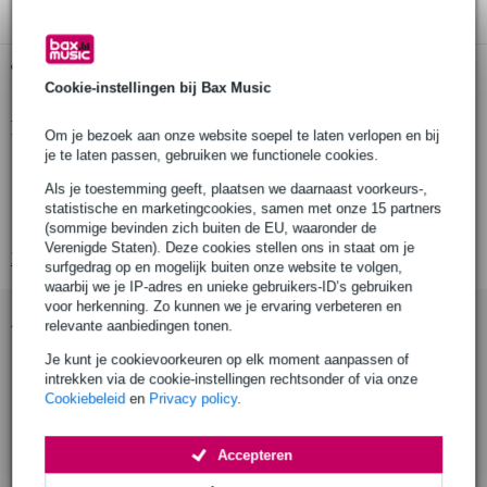
Gratis ophalen in de winkel
Cookie-instellingen bij Bax Music
Productinformatie
Om je bezoek aan onze website soepel te laten verlopen en bij
je te laten passen, gebruiken we functionele cookies.
Konig & Meyer 23875
Als je toestemming geeft, plaatsen we daarnaast voorkeurs-,
dubbele monitorbeugel voor flatscreens tot 32 inch
statistische en marketingcookies, samen met onze 15 partners
draagvermogen: 8 kg (2x)
(sommige bevinden zich buiten de EU, waaronder de
Verenigde Staten). Deze cookies stellen ons in staat om je
Bekijk alle productspecificaties
surfgedrag op en mogelijk buiten onze website te volgen,
waarbij we je IP-adres en unieke gebruikers-ID’s gebruiken
voor herkenning. Zo kunnen we je ervaring verbeteren en
Accessoires (5)
relevante aanbiedingen tonen.
Je kunt je cookievoorkeuren op elk moment aanpassen of
intrekken via de cookie-instellingen rechtsonder of via onze
Cookiebeleid
en
Privacy policy
.
Accepteren