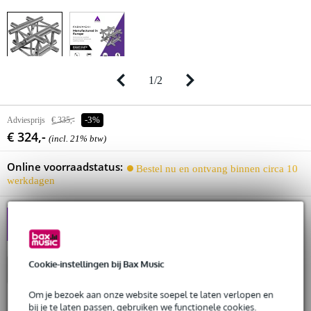
1
/
2
Adviesprijs
€ 335,-
-3%
€ 324,-
(incl. 21% btw)
Online voorraadstatus:
Bestel nu en ontvang binnen circa 10
werkdagen
[NIEUW] ALTURA: Pro
Truss, Scherp Geprijsd
Cookie-instellingen bij Bax Music
In winkelwagen
Om je bezoek aan onze website soepel te laten verlopen en
bij je te laten passen, gebruiken we functionele cookies.