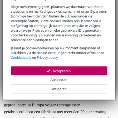
Gratis verzending
Als je toestemming geeft, plaatsen we daarnaast voorkeurs-,
statistische en marketingcookies, samen met onze 15 partners
30 dagen 'niet goed geld terug' garantie
(sommige bevinden zich buiten de EU, waaronder de
3 jaar Bax Music garantie
Verenigde Staten). Deze cookies stellen ons in staat om je
surfgedrag op en mogelijk buiten onze website te volgen,
waarbij we je IP-adres en unieke gebruikers-ID’s gebruiken
voor herkenning. Zo kunnen we je ervaring verbeteren en
relevante aanbiedingen tonen.
Gratis ophalen in de winkel
Je kunt je cookievoorkeuren op elk moment aanpassen of
intrekken via de cookie-instellingen rechtsonder of via onze
Kies nu voor 2 jaar extra Bax Music garantie en meer
Cookiebeleid
en
Privacy policy
.
voordelen
€ 16,20 eenmalig
Accepteren
Aanpassen
%
Huur dit product
Weigeren
Productinformatie
Huur dit product al vanaf 23 euro per maand
Huur meerdere producten tegelijk: min. € 300,- en max.
geproduceerd in Europa volgens strenge eisen
€ 2.500,-
Gratis
gefabriceerd door een fabrikant met meer dan 20 jaar ervaring
thuisbezorgd of op te halen in de winkel
Al na 4 maanden maandelijks opzegbaar