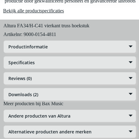
productie door gekwalificeerd personeel en geavanceerde lasrobots
De mogelijkheid om je product(en) met korting te kopen
Bekijk alle productspecificaties
Snelle vervanging door Bax Music bij een defect
Altura FA34/H-C41 vierkant truss hoekstuk
Huur dit product
Artikelnr:
9000-0154-4811
Productinformatie
Specificaties
Reviews (0)
Downloads (2)
Meer producten bij Bax Music
Andere producten van Altura
Alternatieve producten andere merken