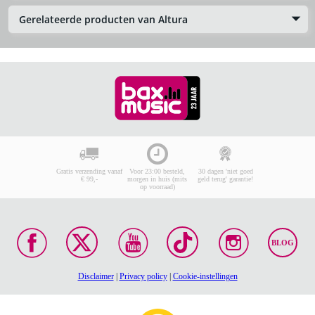
Gerelateerde producten van Altura
Gratis verzending vanaf
Voor 23:00 besteld,
30 dagen 'niet goed
€ 99,-
morgen in huis (mits
geld terug' garantie!
op voorraad)
BLOG
Disclaimer
|
Privacy policy
|
Cookie-instellingen