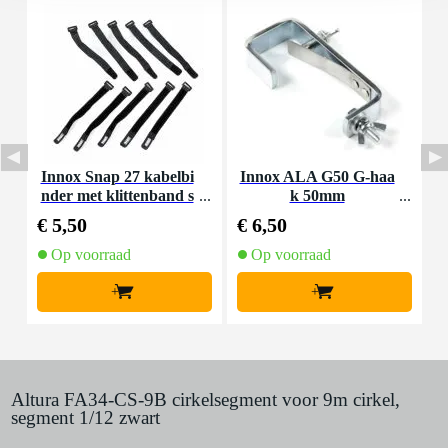
Innox Snap 27 kabelbi
Innox ALA G50 G-haa
nder met klittenband s
k 50mm
K
mal zwart (10 stuks)
€ 5,50
€ 6,50
€
Op voorraad
Op voorraad
+
+
Altura FA34-CS-9B cirkelsegment voor 9m cirkel,
segment 1/12 zwart