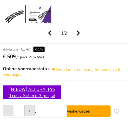
1
/
2
Adviesprijs
€ 575,-
-11%
€ 509,-
(incl. 21% btw)
Online voorraadstatus:
Bestel nu en ontvang binnen circa 6
werkdagen
[NIEUW] ALTURA: Pro
Truss, Scherp Geprijsd
In winkelwagen