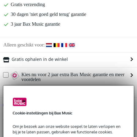
Gratis verzending
30 dagen 'niet goed geld terug' garantie
3 jaar Bax Music garantie
Alleen geschikt voor:
Gratis ophalen in de winkel
Kies nu voor 2 jaar extra Bax Music garantie en meer
voordelen
€ 25,45 eenmalig
%
Huur dit product
Cookie-instellingen bij Bax Music
Productinformatie
Huur dit product al vanaf 36 euro per maand
Om je bezoek aan onze website soepel te laten verlopen en
Huur meerdere producten tegelijk: min. € 300,- en max.
bij je te laten passen, gebruiken we functionele cookies.
materiaal: aluminium
€ 2.500,-