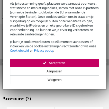
Gratis
legering: EN AW-6082 T6
thuisbezorgd of op te halen in de winkel
Als je toestemming geeft, plaatsen we daarnaast voorkeurs-,
Al na 4 maanden maandelijks opzegbaar
statistische en marketingcookies, samen met onze 15 partners
hoofdbuis diameter: 50 mm
(sommige bevinden zich buiten de EU, waaronder de
De mogelijkheid om je product(en) met korting te kopen
Verenigde Staten). Deze cookies stellen ons in staat om je
Bekijk alle productspecificaties
Snelle vervanging door Bax Music bij een defect
surfgedrag op en mogelijk buiten onze website te volgen,
waarbij we je IP-adres en unieke gebruikers-ID’s gebruiken
voor herkenning. Zo kunnen we je ervaring verbeteren en
Bekijk ook eens (10)
Huur dit product
relevante aanbiedingen tonen.
Je kunt je cookievoorkeuren op elk moment aanpassen of
intrekken via de cookie-instellingen rechtsonder of via onze
Cookiebeleid
en
Privacy policy
.
Accepteren
Aanpassen
Weigeren
Accessoires (7)