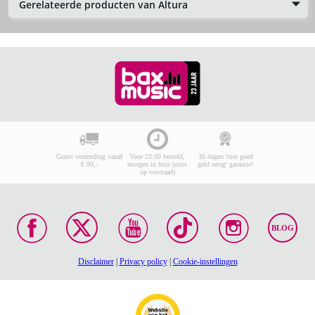
Gerelateerde producten van Altura
Gratis verzending vanaf
Voor 23:00 besteld,
30 dagen 'niet goed
€ 99,-
morgen in huis (mits
geld terug' garantie!
op voorraad)
BLOG
Disclaimer
|
Privacy policy
|
Cookie-instellingen