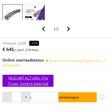
1
/
2
Adviesprijs
€ 725,-
-11%
€ 645,-
(incl. 21% btw)
Online voorraadstatus:
Bestel nu en ontvang binnen circa 7
werkdagen
[NIEUW] ALTURA: Pro
Truss, Scherp Geprijsd
In winkelwagen