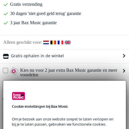
Gratis verzending
30 dagen 'niet goed geld terug' garantie
3 jaar Bax Music garantie
Alleen geschikt voor:
Gratis ophalen in de winkel
Kies nu voor 2 jaar extra Bax Music garantie en meer
voordelen
€ 32,25 eenmalig
%
Huur dit product
Cookie-instellingen bij Bax Music
Productinformatie
Huur dit product al vanaf 46 euro per maand
Om je bezoek aan onze website soepel te laten verlopen en
Huur meerdere producten tegelijk: min. € 300,- en max.
bij je te laten passen, gebruiken we functionele cookies.
materiaal: aluminium
€ 2.500,-