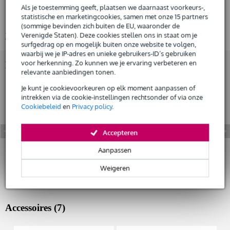
Gratis
legering: EN AW-6082 T6
thuisbezorgd of op te halen in de winkel
Als je toestemming geeft, plaatsen we daarnaast voorkeurs-,
Al na 4 maanden maandelijks opzegbaar
statistische en marketingcookies, samen met onze 15 partners
hoofdbuis diameter: 50 mm
(sommige bevinden zich buiten de EU, waaronder de
De mogelijkheid om je product(en) met korting te kopen
Verenigde Staten). Deze cookies stellen ons in staat om je
Bekijk alle productspecificaties
Snelle vervanging door Bax Music bij een defect
surfgedrag op en mogelijk buiten onze website te volgen,
waarbij we je IP-adres en unieke gebruikers-ID’s gebruiken
voor herkenning. Zo kunnen we je ervaring verbeteren en
Bekijk ook eens (10)
Huur dit product
relevante aanbiedingen tonen.
Je kunt je cookievoorkeuren op elk moment aanpassen of
intrekken via de cookie-instellingen rechtsonder of via onze
Cookiebeleid
en
Privacy policy
.
Accepteren
Aanpassen
Weigeren
Accessoires (7)