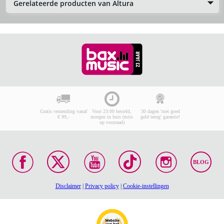
Gerelateerde producten van Altura
Gratis verzending vanaf
Voor 23:00 besteld,
30 dagen 'niet goed
€ 99,-
morgen in huis (mits
geld terug' garantie!
op voorraad)
BLOG
Disclaimer
|
Privacy policy
|
Cookie-instellingen