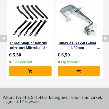
Innox Snap 27 kabelbi
Innox ALA G50 G-haa
nder met klittenband s
k 50mm
K
mal zwart (10 stuks)
€ 5,50
€ 6,50
€
Op voorraad
Op voorraad
+
+
Altura FA34-CS-15B cirkelsegment voor 15m cirkel,
segment 1/16 zwart