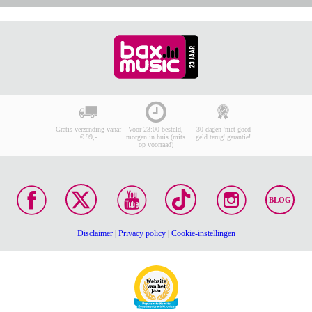
Gratis verzending vanaf
Voor 23:00 besteld,
30 dagen 'niet goed
€ 99,-
morgen in huis (mits
geld terug' garantie!
op voorraad)
BLOG
Disclaimer
|
Privacy policy
|
Cookie-instellingen