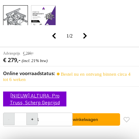
1
/
2
Adviesprijs
€ 280,-
€ 279,-
(incl. 21% btw)
Online voorraadstatus:
Bestel nu en ontvang binnen circa 4
tot 6 weken
[NIEUW] ALTURA: Pro
Truss, Scherp Geprijsd
In winkelwagen