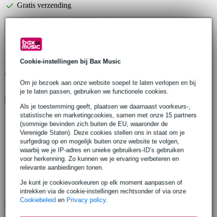
Gratis verzending
30 dagen 'niet goed geld terug' garantie
3 jaar Bax Music garantie
Cookie-instellingen bij Bax Music
Gratis ophalen in de winkel
Om je bezoek aan onze website soepel te laten verlopen en bij
je te laten passen, gebruiken we functionele cookies.
Kies nu voor 2 jaar extra Bax Music garantie en meer
Als je toestemming geeft, plaatsen we daarnaast voorkeurs-,
voordelen
statistische en marketingcookies, samen met onze 15 partners
€ 13,95 eenmalig
(sommige bevinden zich buiten de EU, waaronder de
Verenigde Staten). Deze cookies stellen ons in staat om je
surfgedrag op en mogelijk buiten onze website te volgen,
Productinformatie
waarbij we je IP-adres en unieke gebruikers-ID’s gebruiken
voor herkenning. Zo kunnen we je ervaring verbeteren en
geproduceerd in Europa volgens strenge eisen
relevante aanbiedingen tonen.
gefabriceerd door een fabrikant met meer dan 20 jaar ervaring
Je kunt je cookievoorkeuren op elk moment aanpassen of
productie door gekwalificeerd personeel en geavanceerde lasrobots
intrekken via de cookie-instellingen rechtsonder of via onze
Cookiebeleid
en
Privacy policy
.
Bekijk alle productspecificaties