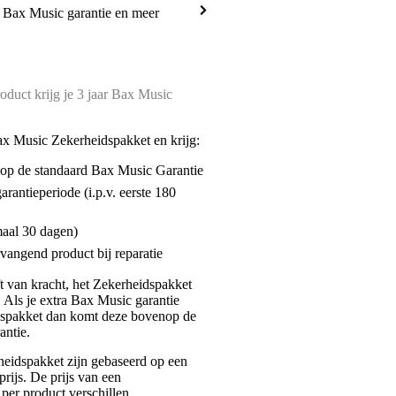
a Bax Music garantie en meer
oduct krijg je 3 jaar Bax Music
ax Music Zekerheidspakket en krijg:
enop de standaard Bax Music Garantie
garantieperiode (i.p.v. eerste 180
maal 30 dagen)
vangend product bij reparatie
jft van kracht, het Zekerheidspakket
. Als je extra Bax Music garantie
dspakket dan komt deze bovenop de
antie.
eidspakket zijn gebaseerd op een
rijs. De prijs van een
per product verschillen.