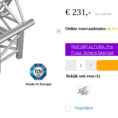
€ 231,-
incl. 21% btw
Online voorraadstatus:
Best
[NIEUW] ALTURA: Pro
Truss, Scherp Geprijsd
-
+
Bekijk ook eens (1)
Vergelijken