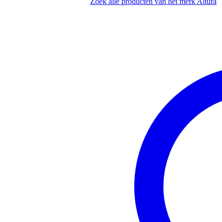
gefabriceerd door een fabrikant 
Zoek alle producten van het merk Altura
productie door gekwalificeerd p
vervaardigd uit hoogwaardige 
voorzien van 50mm hoofdbuize
compatibel met Eurotruss, Global
geleverd exclusief koppelingen, 
lengte: 50 cm
breedte: 50 cm
hoogte: 30 cm
gewicht: 6,7 kg