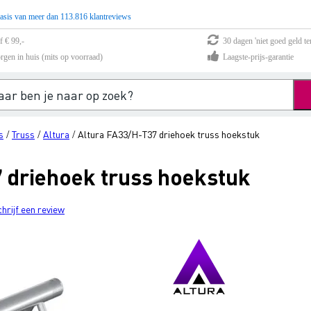
asis van meer dan 113.816 klantreviews
f € 99,-
30 dagen 'niet goed geld te
rgen in huis (mits op voorraad)
Laagste-prijs-garantie
s
Truss
Altura
Altura FA33/H-T37 driehoek truss hoekstuk
/
/
/
 driehoek truss hoekstuk
chrijf een review