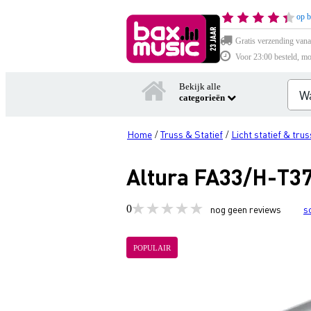
op b
Gratis verzending vana
Voor 23:00 besteld, mo
Bekijk alle
categorieën
Home
Truss & Statief
Licht statief & trus
/
/
Altura FA33/H-T37
0
nog geen reviews
s
POPULAIR