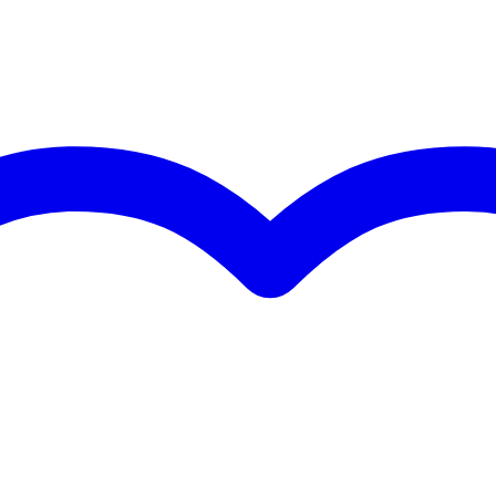
met meer dan 20 jaar ervaring
ersoneel en geavanceerde lasrobots
EN AW-6082 T6 aluminiumlegering
n met 3mm wanddikte
 Truss, Interal Intertruss, Hof, Microtruss, Milos U, Pro-truss Pro en D
pinnen en clips