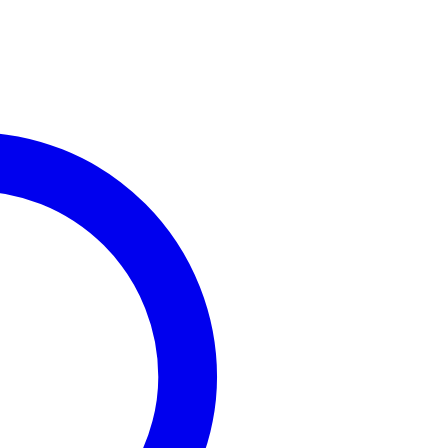
uratruss