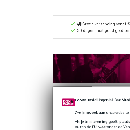
Gratis verzending vanaf €
30 dagen 'niet goed geld ter
Cookie-instellingen bij Bax Musi
Productinformatie
Reviews
(0)
Down
Om je bezoek aan onze website s
Als je toestemming geeft, plaat
Altura FA33/H-T37 driehoek truss hoe
buiten de EU, waaronder de Vere