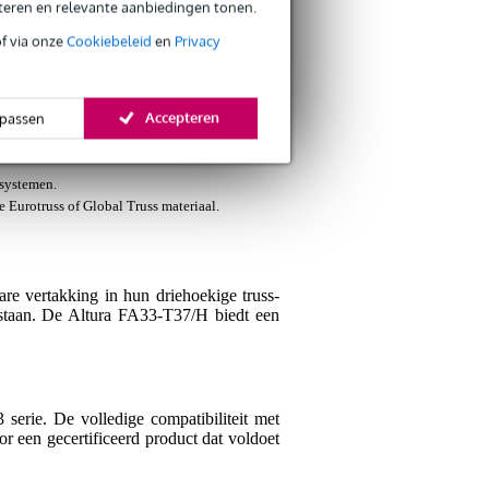
eteren en relevante aanbiedingen tonen.
of via onze
Cookiebeleid
en
Privacy
Je naam
Er zijn nog geen reviews
Accepteren
passen
Je beoordeling
 systemen.
Je ervaring
 Eurotruss of Global Truss materiaal.
re vertakking in hun driehoekige truss-
p staan. De Altura FA33-T37/H biedt een
Verstuur
erie. De volledige compatibiliteit met
or een gecertificeerd product dat voldoet