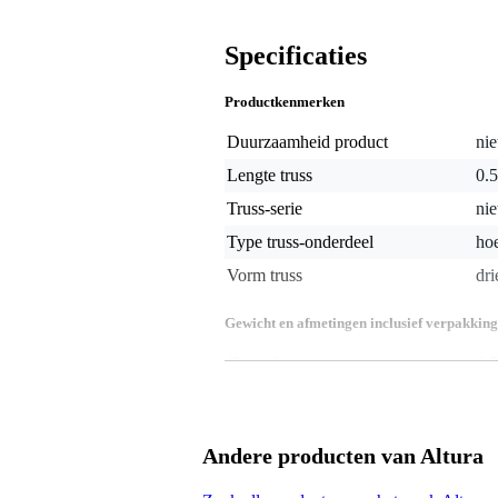
Specificaties
Productkenmerken
Duurzaamheid product
nie
Lengte truss
0.5
Truss-serie
nie
Type truss-onderdeel
ho
Vorm truss
dr
Gewicht en afmetingen inclusief verpakking
Gewicht
6,7
(incl. verpakking)
Afmeting
50,
(incl. verpakking)
Productspecificaties
Andere producten van Altura
geproduceerd in Europa volgens 