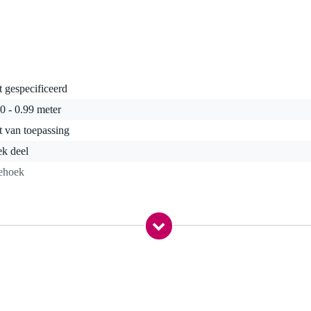
t gespecificeerd
0 - 0.99 meter
t van toepassing
ek deel
iehoek
 kg
0 x 50,0 x 30,0 cm
strenge eisen