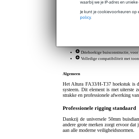
Artikelnr:
9000-0154-4455
waarbij we je IP-adres en uniek
Servicebelofte
Je kunt je cookievoorkeuren op 
policy
.
Bax Music Garantie
: Op dit product kri
Op dit product krijg je 3 jaar Bax Music Gara
Plus- en minpunten
Driehoekige buisconstructie, voor 
Volledige compatibiliteit met too
Algemeen
Het Altura FA33/H-T37 hoekstuk is de 
systeem. Dit element is met uiterste 
strakke en professionele afwerking van
Professionele rigging standaard
Dankzij de universele 50mm buisdiame
andere grote merken zorgt ervoor dat je
aan alle moderne veiligheidsnormen.