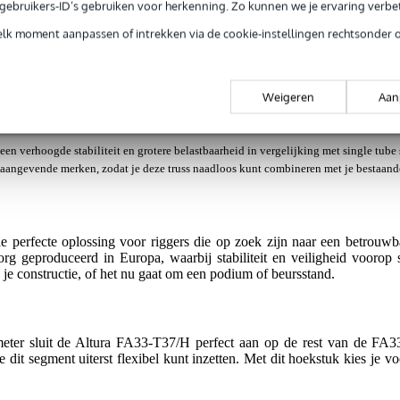
e gebruikers-ID’s gebruiken voor herkenning. Zo kunnen we je ervaring verb
elk moment aanpassen of intrekken via de cookie-instellingen rechtsonder 
jg je 3 jaar Bax Music Garantie.
ntie.
Weigeren
Aan
een verhoogde stabiliteit en grotere belastbaarheid in vergelijking met single tube
naangevende merken, zodat je deze truss naadloos kunt combineren met je bestaande
perfecte oplossing voor riggers die op zoek zijn naar een betrouwba
zorg geproduceerd in Europa, waarbij stabiliteit en veiligheid vooro
 je constructie, of het nu gaat om een podium of beursstand.
ter sluit de Altura FA33-T37/H perfect aan op de rest van de FA33 s
 dit segment uiterst flexibel kunt inzetten. Met dit hoekstuk kies je vo