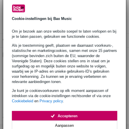
30 dagen 'niet goed geld terug' garantie
3 jaar Bax Music garantie
Cookie-instellingen bij Bax Music
Om je bezoek aan onze website soepel te laten verlopen en bij
je te laten passen, gebruiken we functionele cookies.
Gratis ophalen in de winkel
Als je toestemming geeft, plaatsen we daarnaast voorkeurs-,
statistische en marketingcookies, samen met onze 15 partners
Kies nu voor 2 jaar extra Bax Music garantie en meer
(sommige bevinden zich buiten de EU, waaronder de
voordelen
Verenigde Staten). Deze cookies stellen ons in staat om je
surfgedrag op en mogelijk buiten onze website te volgen,
€ 12,45 eenmalig
waarbij we je IP-adres en unieke gebruikers-ID’s gebruiken
voor herkenning. Zo kunnen we je ervaring verbeteren en
Productinformatie
relevante aanbiedingen tonen.
Je kunt je cookievoorkeuren op elk moment aanpassen of
geproduceerd in Europa volgens strenge eisen
intrekken via de cookie-instellingen rechtsonder of via onze
gefabriceerd door een fabrikant met meer dan 20 jaar ervaring
Cookiebeleid
en
Privacy policy
.
productie door gekwalificeerd personeel en geavanceerde lasrobots
Bekijk alle productspecificaties
Accepteren
Aanpassen