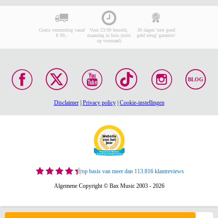
Gratis verzending vanaf
Voor 23:00 besteld,
30 dagen 'niet goed
€ 99,-
maandag in huis (mits
geld terug' garantie!
op voorraad)
BLOG
Disclaimer
|
Privacy policy
|
Cookie-instellingen
op basis van meer dan 113.816 klantreviews
Algemene Copyright © Bax Music 2003 - 2026