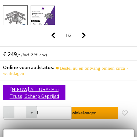
1
/
2
€ 249,-
(incl. 21% btw)
Online voorraadstatus:
Bestel nu en ontvang binnen circa 7
werkdagen
[NIEUW] ALTURA: Pro
Truss, Scherp Geprijsd
In winkelwagen
Gratis verzending