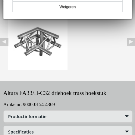
Bekijk ook eens (1)
Weigeren
Altura FA33/H-C32 driehoek truss hoekstuk
Artikelnr:
9000-0154-4369
Productinformatie
Specificaties