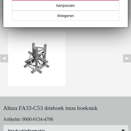
Bekijk alle productspecificaties
Snelle vervanging door Bax Music bij een defect
Aanpassen
Weigeren
Bekijk ook eens (1)
Huur dit product
Altura FA33-C53 driehoek truss hoekstuk
Artikelnr:
9000-0154-4706
Productinformatie