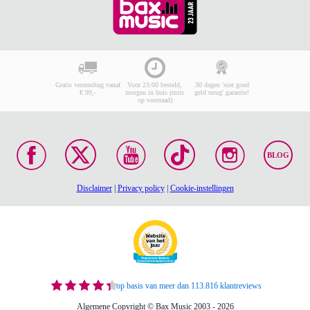
Gratis verzending vanaf
Voor 23:00 besteld,
30 dagen 'niet goed
€ 99,-
morgen in huis (mits
geld terug' garantie!
op voorraad)
BLOG
Disclaimer
|
Privacy policy
|
Cookie-instellingen
op basis van meer dan 113.816 klantreviews
Algemene Copyright © Bax Music 2003 - 2026