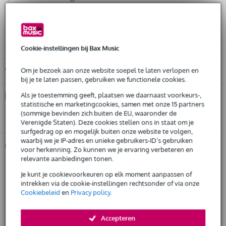
30 dagen 'niet goed geld terug' garantie
3 jaar Bax Music garantie
Cookie-instellingen bij Bax Music
Gratis ophalen in de winkel
Om je bezoek aan onze website soepel te laten verlopen en
bij je te laten passen, gebruiken we functionele cookies.
Kies nu voor 2 jaar extra Bax Music garantie en meer
Als je toestemming geeft, plaatsen we daarnaast voorkeurs-,
voordelen
statistische en marketingcookies, samen met onze 15 partners
(sommige bevinden zich buiten de EU, waaronder de
€ 18,95 eenmalig
Verenigde Staten). Deze cookies stellen ons in staat om je
surfgedrag op en mogelijk buiten onze website te volgen,
waarbij we je IP-adres en unieke gebruikers-ID’s gebruiken
%
Huur dit product
voor herkenning. Zo kunnen we je ervaring verbeteren en
relevante aanbiedingen tonen.
Productinformatie
Je kunt je cookievoorkeuren op elk moment aanpassen of
Huur dit product al vanaf 27 euro per maand
intrekken via de cookie-instellingen rechtsonder of via onze
Huur meerdere producten tegelijk: min. € 300,- en max.
geproduceerd in Europa volgens strenge eisen
Cookiebeleid
en
Privacy policy
.
€ 2.500,-
Gratis
gefabriceerd door een fabrikant met meer dan 20 jaar ervaring
thuisbezorgd of op te halen in de winkel
Al na 4 maanden maandelijks opzegbaar
productie door gekwalificeerd personeel en geavanceerde lasrobots
Accepteren
De mogelijkheid om je product(en) met korting te kopen