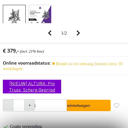
1
/
2
€ 379,-
(incl. 21% btw)
Online voorraadstatus:
Bestel nu en ontvang binnen circa 10
werkdagen
[NIEUW] ALTURA: Pro
Truss, Scherp Geprijsd
In winkelwagen
Gratis verzending