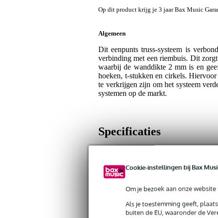
Op dit product krijg je 3 jaar Bax Music Gara
Algemeen
Dit eenpunts truss-systeem is verbon
verbinding met een riembuis. Dit zorg
waarbij de wanddikte 2 mm is en geef
hoeken, t-stukken en cirkels. Hiervoor 
te verkrijgen zijn om het systeem ver
systemen op de markt.
Specificaties
Productkenmerken
Cookie-instellingen bij Bax Musi
Duurzaamheid product
nie
Lengte truss
2.0
Om je bezoek aan onze website s
Truss-serie
Du
Als je toestemming geeft, plaat
buiten de EU, waaronder de Vere
Type truss-onderdeel
rec