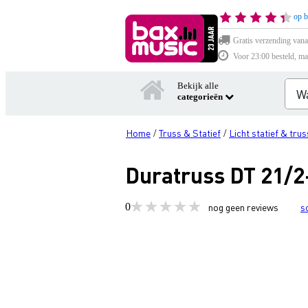
op b
Gratis verzending vana
Voor 23:00 besteld, ma
Bekijk alle
categorieën
Home
Truss & Statief
Licht statief & trus
/
/
Duratruss DT 21/2
0
nog geen reviews
s