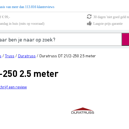
asis van meer dan 113.816 klantreviews
f € 99,-
30 dagen 'niet goed geld te
andag in huis (mits op voorraad)
Laagste-prijs-garantie
s
Truss
Duratruss
Duratruss DT 21/2-250 2.5 meter
/
/
/
-250 2.5 meter
chrijf een review