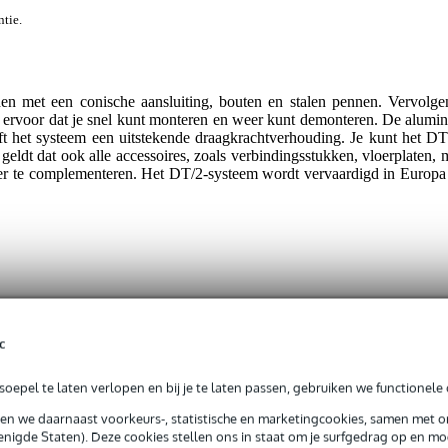
ntie.
den met een conische aansluiting, bouten en stalen pennen. Vervolge
t ervoor dat je snel kunt monteren en weer kunt demonteren. De alumi
t het systeem een uitstekende draagkrachtverhouding. Je kunt het DT
geldt dat ook alle accessoires, zoals verbindingsstukken, vloerplaten, 
der te complementeren. Het DT/2-systeem wordt vervaardigd in Europa
c
t gespecificeerd
0 - 3.00 meter
oepel te laten verlopen en bij je te laten passen, gebruiken we functionele 
raTruss DT 21
sen we daarnaast voorkeurs-, statistische en marketingcookies, samen met 
nigde Staten). Deze cookies stellen ons in staat om je surfgedrag op en mog
ht deel