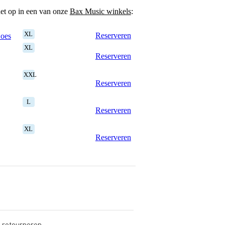
het op in een van onze
Bax Music winkels
:
XL
Reserveren
Goes
XL
Reserveren
XXL
Reserveren
L
Reserveren
XL
Reserveren
s retourneren