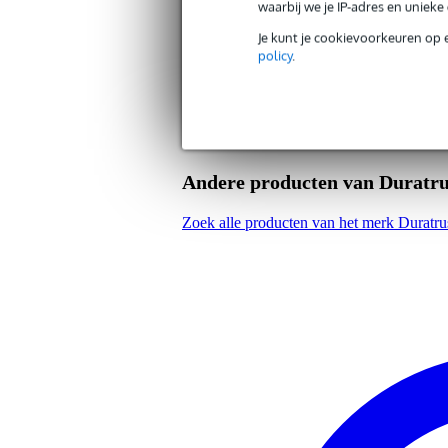
waarbij we je IP-adres en uniek
Vorm truss
pij
Je kunt je cookievoorkeuren op 
policy
.
Gewicht en afmetingen inclusief verpakking
Gewicht
2,0
(incl. verpakking)
Afmeting
250
(incl. verpakking)
Productspecificaties
Andere producten van Duratru
eenpunts truss-systeem
lengte: 2.5 m
Zoek alle producten van het merk Duratru
buis diameter: 35 mm
hoogte: 35 mm
buis wanddikte: 2 mm
legering: EN-AW 6060 T66 (A
verbinding: conische koppeling (
afmetingen (zonder kegel): 250
gewicht: 1.75 kg
meegeleverd:
1x kegel
2x stalen pinnen
2x veiligheidsclips