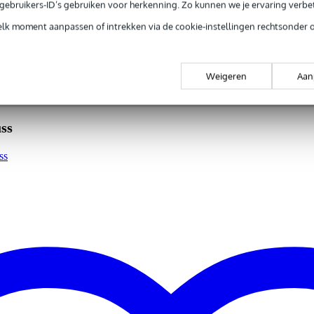
e gebruikers-ID’s gebruiken voor herkenning. Zo kunnen we je ervaring verb
p
elk moment aanpassen of intrekken via de cookie-instellingen rechtsonder 
 kg
Weigeren
Aan
,0 x 5,0 x 5,0 cm
ss
ss
lMgSi1)
spigot)
0 x 35 x 35 mm