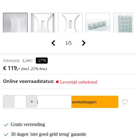
1
/
5
Adviesprijs
€ 162,-
-27%
€ 119,-
(incl. 21% btw)
Online voorraadstatus:
Levertijd onbekend
In winkelwagen
Gratis verzending
30 dagen 'niet goed geld terug' garantie