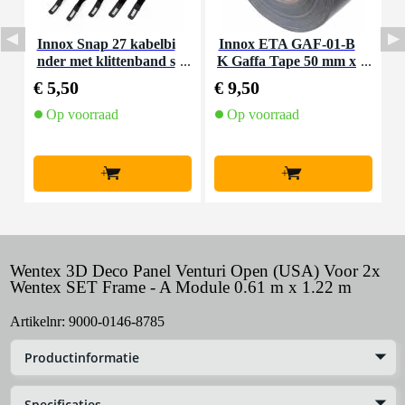
Innox Snap 27 kabelbi
Innox ETA GAF-01-B
I
nder met klittenband s
K Gaffa Tape 50 mm x
mal zwart (10 stuks)
50 m zwart
€ 5,50
€ 9,50
€
Op voorraad
Op voorraad
+
+
Wentex 3D Deco Panel Venturi Open (USA) Voor 2x
Wentex SET Frame - A Module 0.61 m x 1.22 m
Artikelnr:
9000-0146-8785
Productinformatie
Specificaties