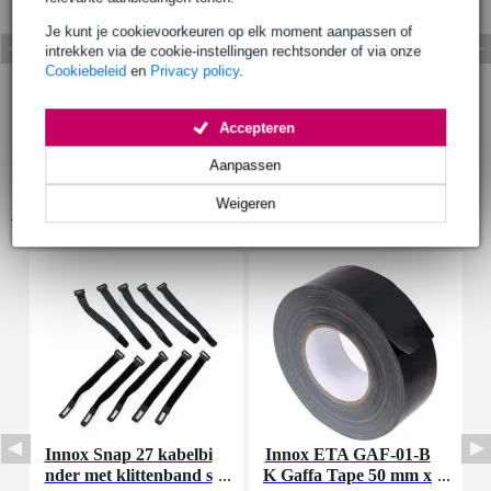
Je kunt je cookievoorkeuren op elk moment aanpassen of
intrekken via de cookie-instellingen rechtsonder of via onze
Cookiebeleid
en
Privacy policy
.
Accepteren
Aanpassen
Weigeren
Accessoires (9)
Innox Snap 27 kabelbi
Innox ETA GAF-01-B
I
nder met klittenband s
K Gaffa Tape 50 mm x