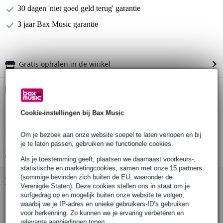
30 dagen 'niet goed geld terug' garantie
3 jaar Bax Music garantie
Gratis ophalen in de winkel
Kies nu voor 2 jaar extra Bax Music garantie en meer
voordelen
€ 5,55 eenmalig
Cookie-instellingen bij Bax Music
Productinformatie
Om je bezoek aan onze website soepel te laten verlopen en bij
je te laten passen, gebruiken we functionele cookies.
Bekijk alle productspecificaties
Als je toestemming geeft, plaatsen we daarnaast voorkeurs-,
statistische en marketingcookies, samen met onze 15 partners
(sommige bevinden zich buiten de EU, waaronder de
Bekijk ook eens (7)
Verenigde Staten). Deze cookies stellen ons in staat om je
surfgedrag op en mogelijk buiten onze website te volgen,
waarbij we je IP-adres en unieke gebruikers-ID’s gebruiken
voor herkenning. Zo kunnen we je ervaring verbeteren en
relevante aanbiedingen tonen.