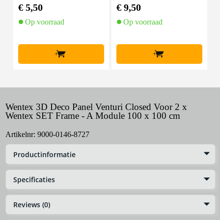
mal zwart (10 stuks)
50 m zwart
€ 5,50
€ 9,50
€
Op voorraad
Op voorraad
+
+
Wentex 3D Deco Panel Venturi Closed Voor 2 x
Wentex SET Frame - A Module 100 x 100 cm
Artikelnr:
9000-0146-8727
Productinformatie
Specificaties
Reviews (0)