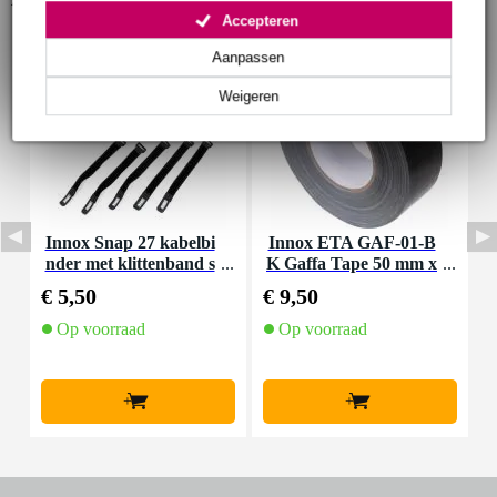
Accepteren
Aanpassen
Weigeren
Innox Snap 27 kabelbi
Innox ETA GAF-01-B
I
nder met klittenband s
K Gaffa Tape 50 mm x
mal zwart (10 stuks)
50 m zwart
€ 5,50
€ 9,50
€
Op voorraad
Op voorraad
+
+