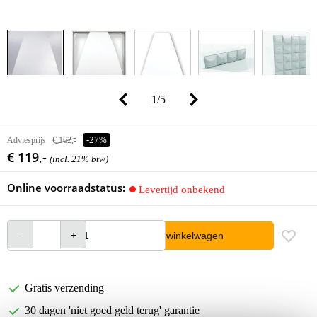
1
/
5
Adviesprijs
€ 162,-
-27%
€ 119,-
(incl. 21% btw)
Online voorraadstatus:
Levertijd onbekend
In winkelwagen
Gratis verzending
30 dagen 'niet goed geld terug' garantie