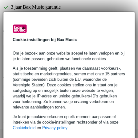
3 jaar Bax Music garantie
Gratis ophalen in de winkel
Cookie-instellingen bij Bax Music
Kies nu voor 2 jaar extra Bax Music garantie en meer
voordelen
Om je bezoek aan onze website soepel te laten verlopen en bij
je te laten passen, gebruiken we functionele cookies.
€ 5,95 eenmalig
Als je toestemming geeft, plaatsen we daarnaast voorkeurs-,
statistische en marketingcookies, samen met onze 15 partners
Productinformatie
(sommige bevinden zich buiten de EU, waaronder de
Verenigde Staten). Deze cookies stellen ons in staat om je
Bekijk alle productspecificaties
surfgedrag op en mogelijk buiten onze website te volgen,
waarbij we je IP-adres en unieke gebruikers-ID’s gebruiken
Bekijk ook eens (4)
voor herkenning. Zo kunnen we je ervaring verbeteren en
relevante aanbiedingen tonen.
Je kunt je cookievoorkeuren op elk moment aanpassen of
intrekken via de cookie-instellingen rechtsonder of via onze
Cookiebeleid
en
Privacy policy
.
Accessoires (9)