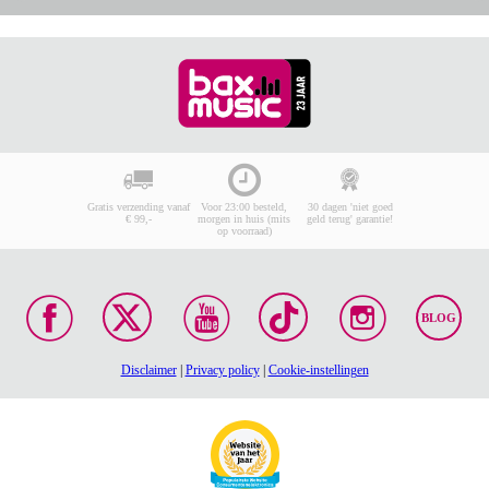
Gratis verzending vanaf
Voor 23:00 besteld,
30 dagen 'niet goed
€ 99,-
morgen in huis (mits
geld terug' garantie!
op voorraad)
BLOG
Disclaimer
|
Privacy policy
|
Cookie-instellingen