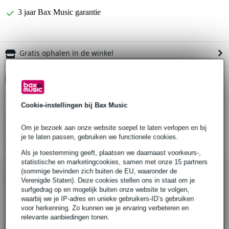
3 jaar Bax Music garantie
Gratis ophalen in de winkel
Kies nu voor 2 jaar extra Bax Music garantie en meer
voordelen
€ 6,40 eenmalig
Cookie-instellingen bij Bax Music
Productinformatie
Om je bezoek aan onze website soepel te laten verlopen en bij
je te laten passen, gebruiken we functionele cookies.
Bekijk alle productspecificaties
Als je toestemming geeft, plaatsen we daarnaast voorkeurs-,
statistische en marketingcookies, samen met onze 15 partners
(sommige bevinden zich buiten de EU, waaronder de
Bekijk ook eens (12)
Verenigde Staten). Deze cookies stellen ons in staat om je
surfgedrag op en mogelijk buiten onze website te volgen,
waarbij we je IP-adres en unieke gebruikers-ID’s gebruiken
voor herkenning. Zo kunnen we je ervaring verbeteren en
relevante aanbiedingen tonen.