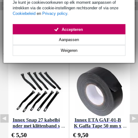
Je kunt je cookievoorkeuren op elk moment aanpassen of
intrekken via de cookie-instellingen rechtsonder of via onze
Cookiebeleid
en
Privacy policy
.
Accepteren
Aanpassen
Weigeren
Accessoires (9)
Innox Snap 27 kabelbi
Innox ETA GAF-01-B
I
nder met klittenband s
K Gaffa Tape 50 mm x
mal zwart (10 stuks)
50 m zwart
€ 5,50
€ 9,50
€