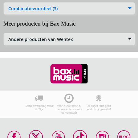
Combinatievoordeel (3)
Meer producten bij Bax Music
Andere producten van Wentex
Gratis verzending vanaf
Voor 23:00 besteld,
30 dagen 'niet goed
€ 99,-
morgen in huis (mits
geld terug' garantie!
op voorraad)
BLOG