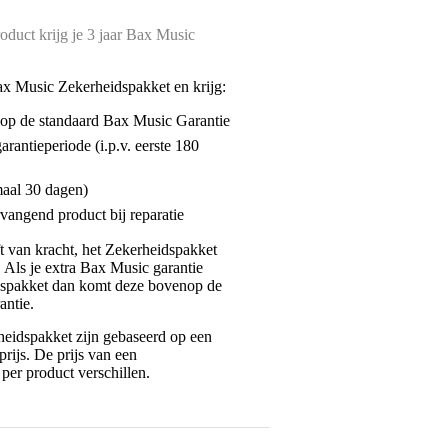
oduct krijg je 3 jaar Bax Music
ax Music Zekerheidspakket en krijg:
enop de standaard Bax Music Garantie
garantieperiode (i.p.v. eerste 180
maal 30 dagen)
vangend product bij reparatie
jft van kracht, het Zekerheidspakket
. Als je extra Bax Music garantie
dspakket dan komt deze bovenop de
antie.
eidspakket zijn gebaseerd op een
rijs. De prijs van een
per product verschillen.