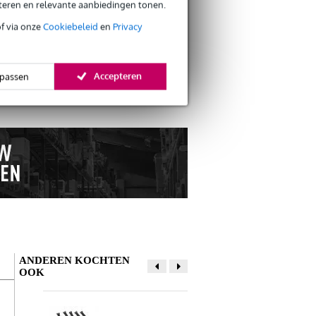
eteren en relevante aanbiedingen tonen.
of via onze
Cookiebeleid
en
Privacy
s retourneren
s CO2-neutrale verzending
Accepteren
passen
ANDEREN KOCHTEN
OOK
Schrijf zelf een review