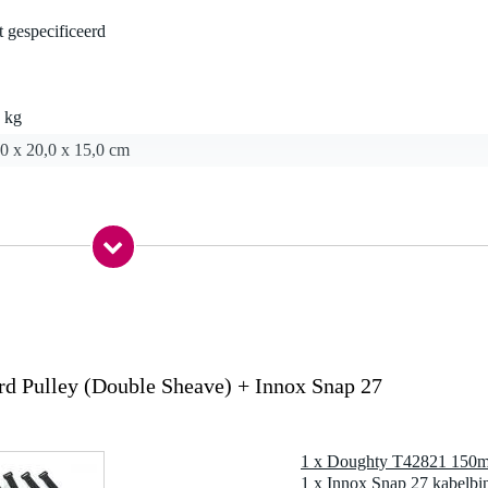
t gespecificeerd
 kg
0 x 20,0 x 15,0 cm
 Pulley (Double Sheave) + Innox Snap 27
0 × 107.5 × M10 × 31.2 × 137.5 × 54.4
oor draadkabel (apart te bestellen)