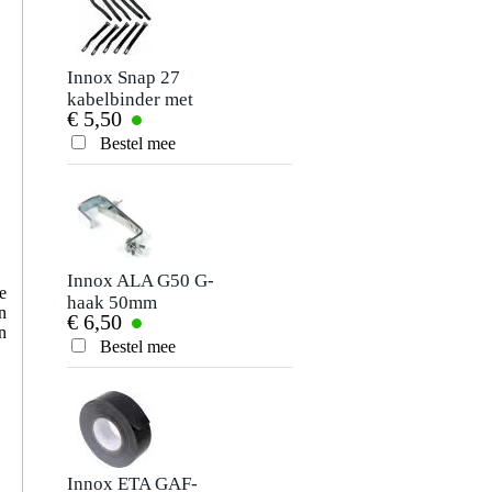
Je naam
Er zijn nog geen reviews voor dit product.
Innox Snap 27
Innox SAF-BASIC-
kabelbinder met
50S safetykabel 3.2
€ 5,50
€ 5,95
klittenband smal
mm 50 cm zilver
Je beoordeling
zwart (10 stuks)
Bestel mee
Bestel mee
Je ervaring
Innox ALA G50 G-
e
haak 50mm
n
€ 6,50
n
Bestel mee
Verstuur
Innox ETA GAF-