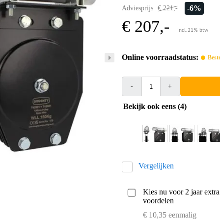
-6%
Adviesprijs
€ 221,-
€ 207,-
incl. 21% btw
Online voorraadstatus:
Best
-
+
Bekijk ook eens (4)
Vergelijken
Kies nu voor 2 jaar extr
voordelen
€ 10,35 eenmalig