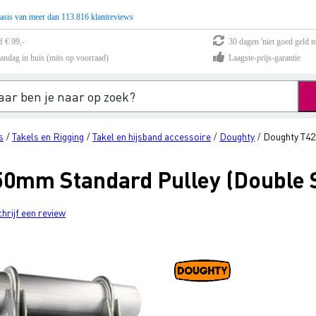
asis van meer dan 113.816 klantreviews
f € 99,-
30 dagen 'niet goed geld te
andag in huis (mits op voorraad)
Laagste-prijs-garantie
s
Takels en Rigging
Takel en hijsband accessoire
Doughty
Doughty T42
/
/
/
/
50mm Standard Pulley (Double 
chrijf een review