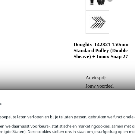
Doughty T42821 150mm
Standard Pulley (Double
Sheave) + Innox Snap 27
Adviesprijs
Jouw voordeel
Nu als combinatie voor
c
In mijn winkelwagen
oepel te laten verlopen en bij je te laten passen, gebruiken we functionele 
sen we daarnaast voorkeurs-, statistische en marketingcookies, samen met 
nigde Staten). Deze cookies stellen ons in staat om je surfgedrag op en mog