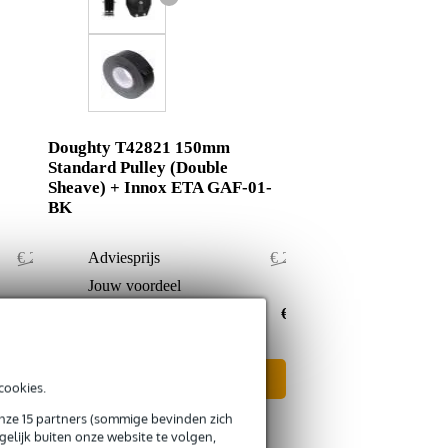
Doughty T42821 150mm
Standard Pulley (Double
Sheave) + Innox ETA GAF-01-
BK
€ 212,50
Adviesprijs
€ 216,50
€ 1,50
Jouw voordeel
€ 1,50
€ 211,-
Nu als combinatie voor
€ 215,-
In mijn winkelwagen
cookies.
onze 15 partners (sommige bevinden zich
elijk buiten onze website te volgen,