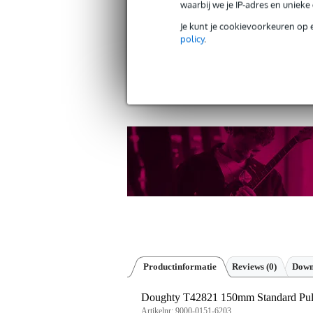
waarbij we je IP-adres en uniek
Je kunt je cookievoorkeuren op 
policy
.
Gratis verzending vanaf €
30 dagen 'niet goed geld ter
Productinformatie
Reviews
(0)
Down
Doughty T42821 150mm Standard Pul
Artikelnr:
9000-0151-6203