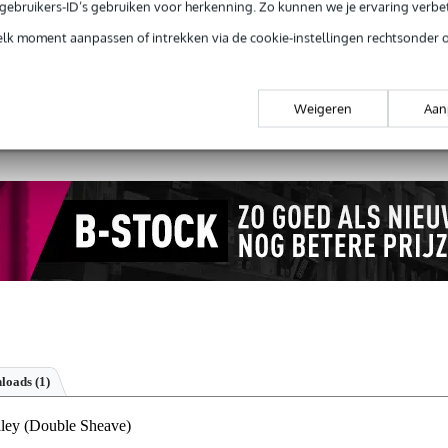
Productinformatie
e gebruikers-ID’s gebruiken voor herkenning. Zo kunnen we je ervaring verb
elk moment aanpassen of intrekken via de cookie-instellingen rechtsonder 
 99,-
3 jaar Bax Music garantie
Grati
ug' garantie
Laagste-prijs-garantie
Grati
Weigeren
Aan
loads (1)
ley (Double Sheave)