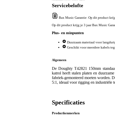
Servicebelofte
Bax Music Garantie
: Op dit product kri
Op dit product krijg je 3 jaar Bax Music Gara
Plus- en minpunten
Duurzaam materiaal voor langduri
Geschikt voor meerdere kabels tege
Algemeen
De Doughty T42821 150mm standaard
katrol heeft stalen platen en duurzame
fabriek-gemonteerd moeten worden. De 
5:1, ideaal voor rigging en industriële
Specificaties
Productkenmerken