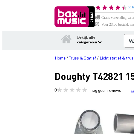
op b
Gratis verzending vana
Voor 23:00 besteld, ma
Bekijk alle
categorieën
Home
Truss & Statief
Licht statief & trus
/
/
Doughty T42821 1
0
nog geen reviews
s