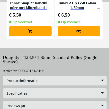
Innox Snap 27 kabelbi
Innox ALA G50 G-haa
nder met klittenband s
k 50mm
K
mal zwart (10 stuks)
€ 5,50
€ 6,50
€
Op voorraad
Op voorraad
+
+
Doughty T42820 150mm Standard Pulley (Single
Sheave)
Artikelnr:
9000-0151-6196
Productinformatie
Specificaties
Reviews (0)