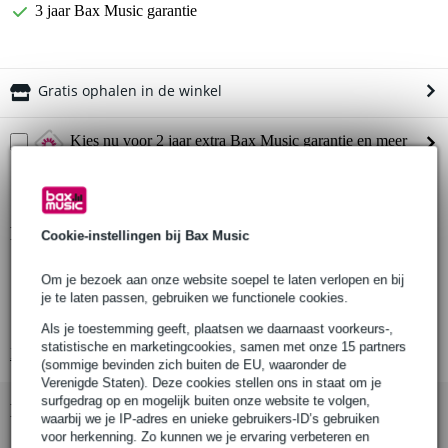
3 jaar Bax Music garantie
Gratis ophalen in de winkel
Kies nu voor 2 jaar extra Bax Music garantie en meer
voordelen
€ 5,85 eenmalig
Productinformatie
Cookie-instellingen bij Bax Music
Ø 150mm single sheave katrol
Om je bezoek aan onze website soepel te laten verlopen en bij
geschikt voor 6mm draadkabel
je te laten passen, gebruiken we functionele cookies.
platen van CR4 staal
Als je toestemming geeft, plaatsen we daarnaast voorkeurs-,
statistische en marketingcookies, samen met onze 15 partners
Bekijk alle productspecificaties
(sommige bevinden zich buiten de EU, waaronder de
Verenigde Staten). Deze cookies stellen ons in staat om je
surfgedrag op en mogelijk buiten onze website te volgen,
Bekijk ook eens (4)
waarbij we je IP-adres en unieke gebruikers-ID’s gebruiken
voor herkenning. Zo kunnen we je ervaring verbeteren en