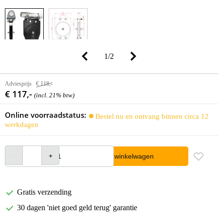
1
/
2
Adviesprijs
€ 118,-
€ 117,-
(incl. 21% btw)
Online voorraadstatus:
Bestel nu en ontvang binnen circa 12
werkdagen
In winkelwagen
Gratis verzending
30 dagen 'niet goed geld terug' garantie