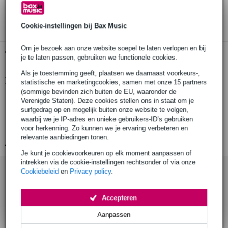
3 jaar Bax Music garantie
Cookie-instellingen bij Bax Music
Om je bezoek aan onze website soepel te laten verlopen en bij
Gratis ophalen in de winkel
je te laten passen, gebruiken we functionele cookies.
Als je toestemming geeft, plaatsen we daarnaast voorkeurs-,
Productinformatie
statistische en marketingcookies, samen met onze 15 partners
(sommige bevinden zich buiten de EU, waaronder de
hoogte: 115 mm
Verenigde Staten). Deze cookies stellen ons in staat om je
surfgedrag op en mogelijk buiten onze website te volgen,
breedte: 420 mm
waarbij we je IP-adres en unieke gebruikers-ID’s gebruiken
lengte: 380 mm
voor herkenning. Zo kunnen we je ervaring verbeteren en
relevante aanbiedingen tonen.
Bekijk alle productspecificaties
Je kunt je cookievoorkeuren op elk moment aanpassen of
intrekken via de cookie-instellingen rechtsonder of via onze
Accessoires (6)
Cookiebeleid
en
Privacy policy
.
Accepteren
Aanpassen