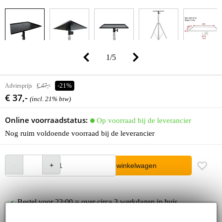
1
/
5
Adviesprijs
€ 47,-
-21%
€ 37,-
(incl. 21% btw)
Online voorraadstatus:
Op voorraad bij de leverancier
Nog ruim voldoende voorraad bij de leverancier
In winkelwagen
Bestel voor 23:00 = over circa 3 werkdagen in huis
30 dagen 'niet goed geld terug' garantie