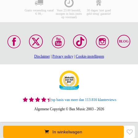
Gratis verzending vanaf
Voor 23:00 besteld,
30 dagen 'niet goed
€ 99,-
morgen in huis (mits
geld terug' garantie!
op voorraad)
BLOG
Disclaimer
|
Privacy policy
|
Cookie-instellingen
op basis van meer dan 113.816 klantreviews
Algemene Copyright © Bax Music 2003 - 2026
In winkelwagen