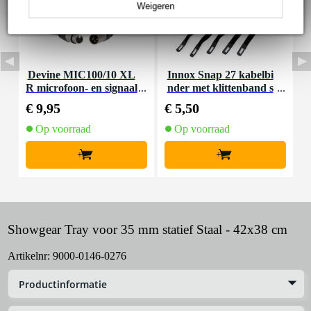
Weigeren
Devine MIC100/10 XL
Innox Snap 27 kabelbi
R microfoon- en signaal
nder met klittenband s
K
kabel 10 meter
mal zwart (10 stuks)
€ 9,95
€ 5,50
€
Op voorraad
Op voorraad
+
+
Showgear Tray voor 35 mm statief Staal - 42x38 cm
Artikelnr:
9000-0146-0276
Productinformatie