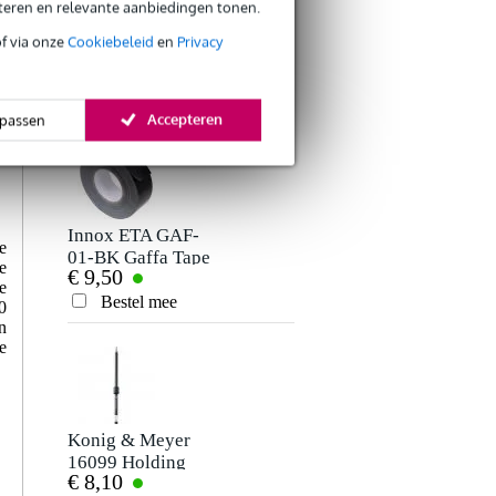
eteren en relevante aanbiedingen tonen.
Er zijn nog geen reviews voor dit product.
Innox Snap 27
of via onze
Cookiebeleid
en
Privacy
kabelbinder met
€ 5,50
klittenband smal
Je beoordeling
zwart (10 stuks)
Bestel mee
Accepteren
passen
Je ervaring
Innox ETA GAF-
e
01-BK Gaffa Tape
e
€ 9,50
50 mm x 50 m
e
zwart
Bestel mee
0
Verstuur
n
e
Konig & Meyer
16099 Holding
€ 8,10
Magnet