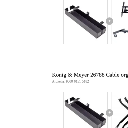
+
Konig & Meyer 26788 Cable orga
Artikelnr: 9000-0151-5182
+