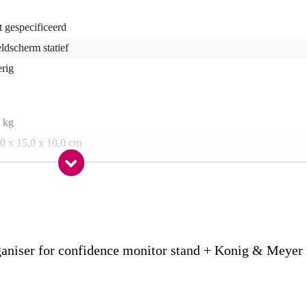
t gespecificeerd
ldscherm statief
rig
 kg
0 x 15,0 x 10,0 cm
0 mm
ingen voor gemakkelijke kabelgeleiding
aniser for confidence monitor stand + Konig & Meyer
or statief