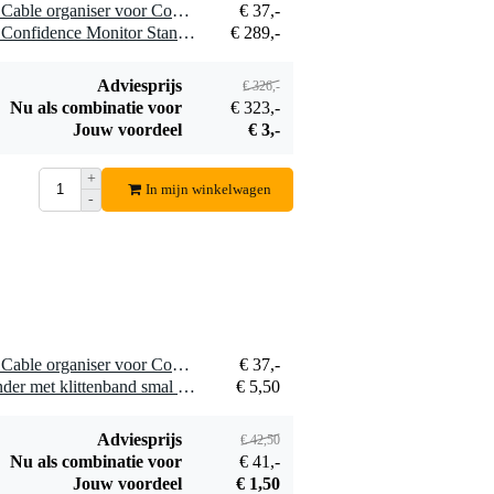
1 x Konig & Meyer 26788 Cable organiser voor Confidence Monitor Stand
€ 37,-
1 x Konig & Meyer 26787 Confidence Monitor Stand statief voor flatscreen
€ 289,-
Adviesprijs
€ 326,-
Nu als combinatie voor
€ 323,-
Jouw voordeel
€ 3,-
+
In mijn winkelwagen
-
1 x Konig & Meyer 26788 Cable organiser voor Confidence Monitor Stand
€ 37,-
1 x Innox Snap 27 kabelbinder met klittenband smal zwart (10 stuks)
€ 5,50
Adviesprijs
€ 42,50
Nu als combinatie voor
€ 41,-
Jouw voordeel
€ 1,50