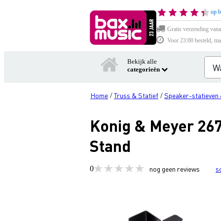
op b
Gratis verzending vana
Voor 23:00 besteld, ma
Bekijk alle
categorieën
Home
Truss & Statief
Speaker-statieven 
/
/
Konig & Meyer 267
Stand
0
nog geen reviews
s