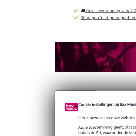
Gratis verzending vanaf €
30 dagen 'niet goed geld ter
Productinformatie
Reviews
(0)
Down
Cookie-instellingen bij Bax Musi
Konig & Meyer 26788 Cable organiser
Om je bezoek aan onze website s
Artikelnr:
9000-0151-2509
Als je toestemming geeft, plaat
Servicebelofte
buiten de EU, waaronder de Vere