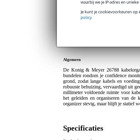
waarbij we je IP-adres en uniek
Bax Music Garantie
: Op dit product krij
Je kunt je cookievoorkeuren op 
policy
.
Op dit product krijg je 5 jaar Bax Music garan
Plus- en minpunten
Houdt kabels en stekkerdozen overz
Stevige constructie van plaatstaal,
Algemeen
De Konig & Meyer 26788 kabelorganiz
bundelen rondom je confidence monito
grond, zodat lange kabels en voedings
robuuste behuizing, vervaardigd uit gec
millimeter voldoende ruimte voor kab
het geleiden en organiseren van de k
organizer stevig, maar blijft je statief
Specificaties