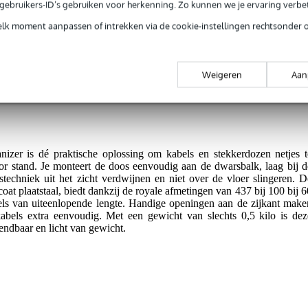
e gebruikers-ID’s gebruiken voor herkenning. Zo kunnen we je ervaring verb
g je 5 jaar Bax Music garantie.
elk moment aanpassen of intrekken via de cookie-instellingen rechtsonder 
tie.
Weigeren
Aan
ichtelijk bij het statief
 slechts 0,5 kg
er is dé praktische oplossing om kabels en stekkerdozen netjes t
r stand. Je monteert de doos eenvoudig aan de dwarsbalk, laag bij d
techniek uit het zicht verdwijnen en niet over de vloer slingeren. D
oat plaatstaal, biedt dankzij de royale afmetingen van 437 bij 100 bij 6
els van uiteenlopende lengte. Handige openingen aan de zijkant make
abels extra eenvoudig. Met een gewicht van slechts 0,5 kilo is dez
 wendbaar en licht van gewicht.