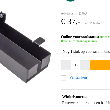
Adviesprijs
€ 45,-
€ 37,-
incl. 21% btw
Online voorraadstatus:
Op v
Bestel nu = maandag in huis
Nog 1 stuk op voorraad in ons
-
+
Vergelijken
Winkelvoorraad
Reserveer dit product en haal 