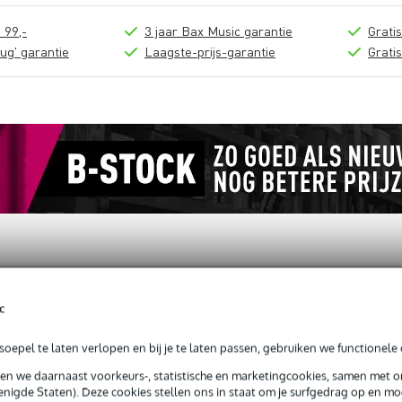
 99,-
3 jaar Bax Music garantie
Grati
ug' garantie
Laagste-prijs-garantie
Grati
loads (3)
c
 voor Confidence Monitor Stand
oepel te laten verlopen en bij je te laten passen, gebruiken we functionele 
sen we daarnaast voorkeurs-, statistische en marketingcookies, samen met 
nigde Staten). Deze cookies stellen ons in staat om je surfgedrag op en mog