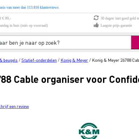
asis van meer dan 113.816 klantreviews
f € 99,-
30 dagen 'niet goed geld te
andag in huis (mits op voorraad)
Laagste-prijs-garantie
& beugels
Statief-onderdelen
Konig & Meyer
Konig & Meyer 26788 Cab
/
/
/
88 Cable organiser voor Confid
chrijf een review