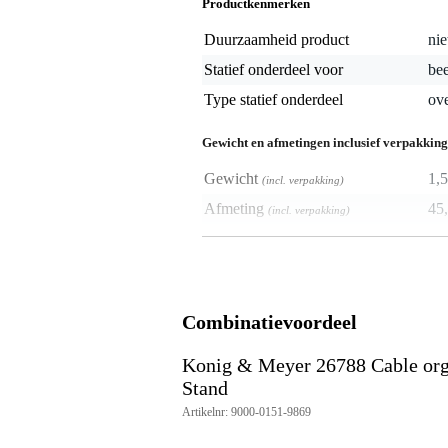
Productkenmerken
Duurzaamheid product
nie
Statief onderdeel voor
bee
Type statief onderdeel
ove
Gewicht en afmetingen inclusief verpakking
Gewicht
1,5
(incl. verpakking)
Afmeting
45,
(incl. verpakking)
Productspecificaties
merk: Konig & Meyer
dimensions_mm: 437 x 100 x 6
Combinatievoordeel
weight_kg: 0.5 kg
materiaal: staal
speciale kenmerken: met zijopen
Konig & Meyer 26788 Cable org
type: gestructureerd zwart
Stand
compatibel met: confidence monit
Artikelnr: 9000-0151-9869