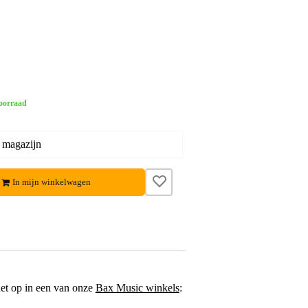
oorraad
 magazijn
In mijn winkelwagen
het op in een van onze
Bax Music winkels
: