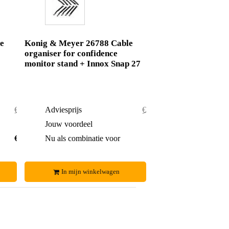
e
Konig & Meyer 26788 Cable
organiser for confidence
monitor stand + Innox Snap 27
€ 326,-
Adviesprijs
€ 42,50
€ 3,-
Jouw voordeel
€ 1,50
€ 323,-
Nu als combinatie voor
€ 41,-
In mijn winkelwagen