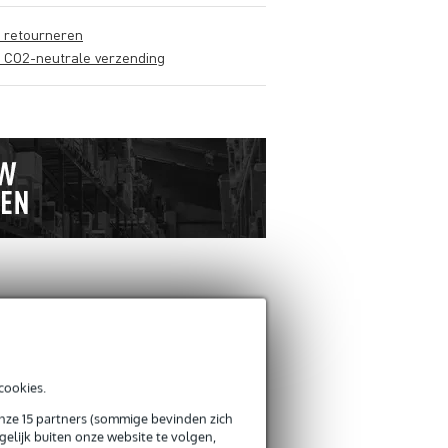
s retourneren
s CO2-neutrale verzending
ANDEREN KOCHTEN OOK
cookies.
Schrijf zelf een review
onze 15 partners (sommige bevinden zich
elijk buiten onze website te volgen,
Je naam