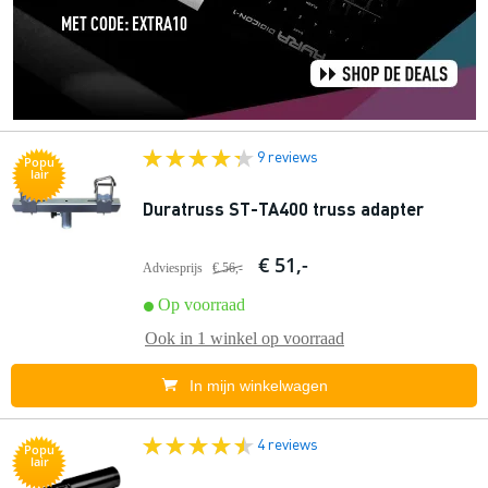
9 reviews
Popu
lair
Duratruss ST-TA400 truss adapter
€ 51,-
Adviesprijs
€ 56,-
Op voorraad
Ook in
1 winkel
op voorraad
In mijn winkelwagen
4 reviews
Popu
lair