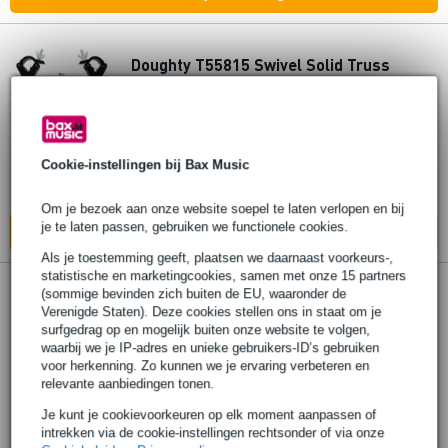
Doughty T55815 Swivel Solid Truss
Adaptor 250kg - Black
€ 181,-
Adviesprijs
€ 194,-
Cookie-instellingen bij Bax Music
Bestel nu en ontvang binnen circa 12
werkdagen
Om je bezoek aan onze website soepel te laten verlopen en bij
je te laten passen, gebruiken we functionele cookies.
In mijn winkelwagen
Als je toestemming geeft, plaatsen we daarnaast voorkeurs-,
statistische en marketingcookies, samen met onze 15 partners
1 review
(sommige bevinden zich buiten de EU, waaronder de
Verenigde Staten). Deze cookies stellen ons in staat om je
surfgedrag op en mogelijk buiten onze website te volgen,
Doughty T57211 fixed trussadapter
waarbij we je IP-adres en unieke gebruikers-ID’s gebruiken
voor herkenning. Zo kunnen we je ervaring verbeteren en
€ 166,-
relevante aanbiedingen tonen.
Je kunt je cookievoorkeuren op elk moment aanpassen of
Bestel nu en ontvang binnen circa 12
intrekken via de cookie-instellingen rechtsonder of via onze
werkdagen