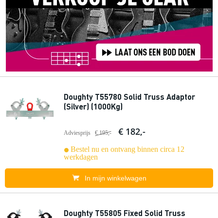
Doughty T55780 Solid Truss Adaptor
(Silver) (1000Kg)
€ 182,-
Adviesprijs
€ 195,-
Bestel nu en ontvang binnen circa 12
werkdagen
In mijn winkelwagen
Doughty T55805 Fixed Solid Truss