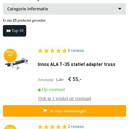
Categorie informatie
25
Er zijn
producten gevonden.
Top-10
5 reviews
Popu
lair
Innox ALA T-35 statief adapter truss
€ 55,-
Adviesprijs
€ 88,-
Op voorraad
Ook in
1 winkel
op voorraad
In mijn winkelwagen
2 reviews
Popu