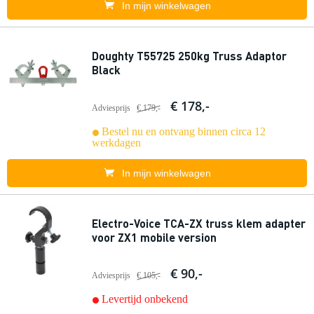
In mijn winkelwagen
Doughty T55725 250kg Truss Adaptor
Black
€ 178,-
Adviesprijs
€ 179,-
Bestel nu en ontvang binnen circa 12
werkdagen
In mijn winkelwagen
Electro-Voice TCA-ZX truss klem adapter
voor ZX1 mobile version
€ 90,-
Adviesprijs
€ 105,-
Levertijd onbekend