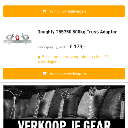
In mijn winkelwagen
Doughty T55750 500kg Truss Adaptor
€ 173,-
Adviesprijs
€ 175,-
Bestel nu en ontvang binnen circa 12
werkdagen
In mijn winkelwagen