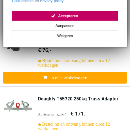
Cookiebeleid
en
Privacy policy
.
In mijn winkelwagen
Accepteren
Aanpassen
Doughty T57220 2'' T-Bar Stand Top (Fits
All Stands)
Weigeren
€ 76,-
Bestel nu en ontvang binnen circa 12
werkdagen
In mijn winkelwagen
Doughty T55720 250kg Truss Adaptor
€ 171,-
Adviesprijs
€ 173,-
Bestel nu en ontvang binnen circa 12
werkdagen