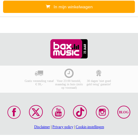
In mijn winkelwagen
Gratis verzending vanaf
Voor 23:00 besteld,
30 dagen 'niet goed
€ 99,-
maandag in huis (mits
geld terug' garantie!
op voorraad)
BLOG
Disclaimer
|
Privacy policy
|
Cookie-instellingen