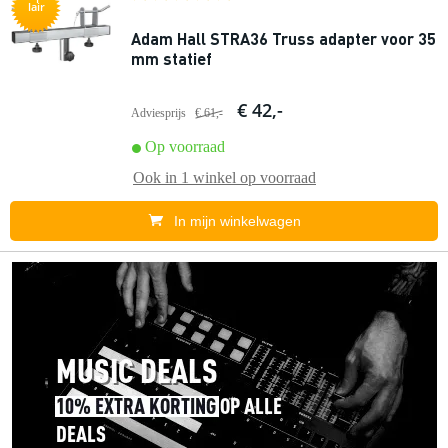
lair
Adam Hall STRA36 Truss adapter voor 35
mm statief
€ 42,-
Adviesprijs
€ 61,-
Op voorraad
Ook in
1 winkel
op voorraad
In mijn winkelwagen