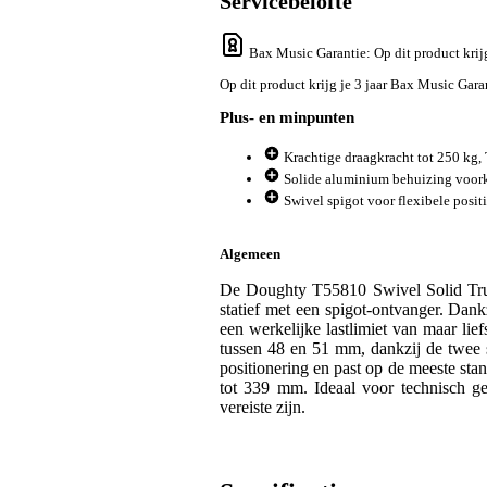
Servicebelofte
Bax Music Garantie
: Op dit product kri
Op dit product krijg je 3 jaar Bax Music Gara
Plus- en minpunten
Krachtige draagkracht tot 250 kg
Solide aluminium behuizing voor
Swivel spigot voor flexibele posit
Algemeen
De Doughty T55810 Swivel Solid Truss
statief met een spigot-ontvanger. Dan
een werkelijke lastlimiet van maar li
tussen 48 en 51 mm, dankzij de twee s
positionering en past op de meeste sta
tot 339 mm. Ideaal voor technisch geb
vereiste zijn.