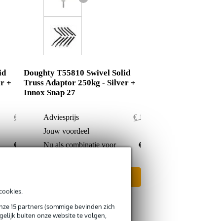
id
Doughty T55810 Swivel Solid
er +
Truss Adaptor 250kg - Silver +
Innox Snap 27
€ 204,-
Adviesprijs
€ 180,50
€ 6,-
Jouw voordeel
€ 1,50
€ 198,-
Nu als combinatie voor
€ 179,-
In mijn winkelwagen
cookies.
onze 15 partners (sommige bevinden zich
elijk buiten onze website te volgen,