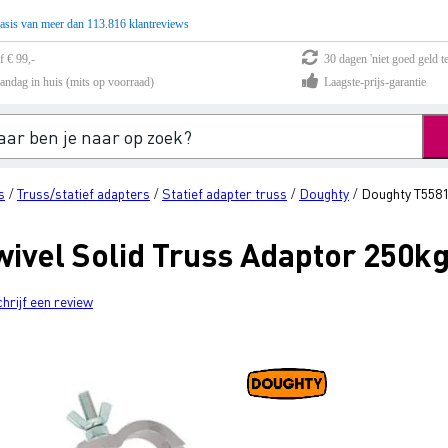
asis van meer dan 113.816 klantreviews
f € 99,-
30 dagen 'niet goed geld te
andag in huis (mits op voorraad)
Laagste-prijs-garantie
s
Truss/statief adapters
Statief adapter truss
Doughty
Doughty T55810
/
/
/
/
vel Solid Truss Adaptor 250kg 
chrijf een review