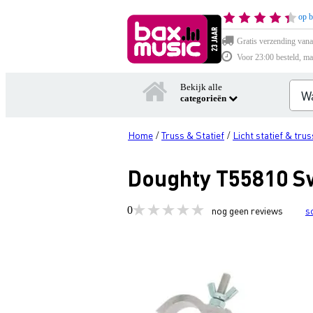
op b
Gratis verzending vana
Voor 23:00 besteld, ma
Bekijk alle
categorieën
Home
Truss & Statief
Licht statief & trus
/
/
Doughty T55810 Swi
0
nog geen reviews
s