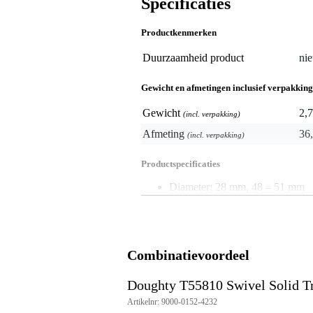
Specificaties
Productkenmerken
Duurzaamheid product
nie
Gewicht en afmetingen inclusief verpakking
Gewicht
2,7
(incl. verpakking)
Afmeting
36,
(incl. verpakking)
Productspecificaties
Diameter: 28 mm, 48 – 51 mm
Materiaal: aluminium
Combinatievoordeel
Doughty T55810 Swivel Solid T
Artikelnr: 9000-0152-4232