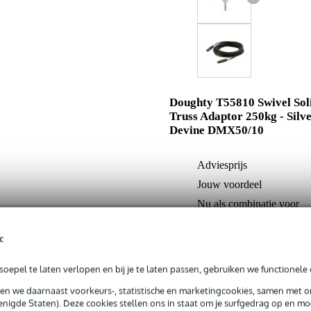
Doughty T55810 Swivel Sol
Truss Adaptor 250kg - Silv
Devine DMX50/10
Adviesprijs
Jouw voordeel
Nu als combinatie voor
c
In mijn winkelwagen
oepel te laten verlopen en bij je te laten passen, gebruiken we functionele 
sen we daarnaast voorkeurs-, statistische en marketingcookies, samen met 
Productinformatie
nigde Staten). Deze cookies stellen ons in staat om je surfgedrag op en mog