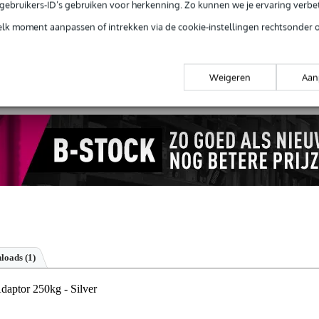
e gebruikers-ID’s gebruiken voor herkenning. Zo kunnen we je ervaring verb
elk moment aanpassen of intrekken via de cookie-instellingen rechtsonder 
 99,-
3 jaar Bax Music garantie
Grati
ug' garantie
Laagste-prijs-garantie
Grati
Weigeren
Aan
loads (1)
aptor 250kg - Silver