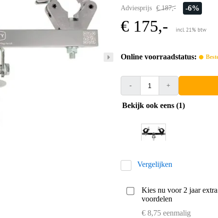
-6%
Adviesprijs
€ 187,-
€ 175,-
incl. 21% btw
Online voorraadstatus:
Best
-
+
Bekijk ook eens (1)
Vergelijken
Kies nu voor 2 jaar extr
voordelen
€ 8,75 eenmalig