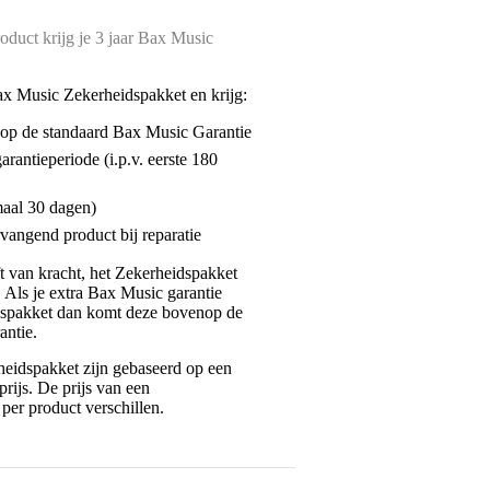
oduct krijg je 3 jaar Bax Music
ax Music Zekerheidspakket en krijg:
enop de standaard Bax Music Garantie
garantieperiode (i.p.v. eerste 180
maal 30 dagen)
vangend product bij reparatie
jft van kracht, het Zekerheidspakket
. Als je extra Bax Music garantie
dspakket dan komt deze bovenop de
antie.
eidspakket zijn gebaseerd op een
rijs. De prijs van een
per product verschillen.