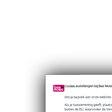
Cookie-instellingen bij Bax Musi
Om je bezoek aan onze website s
Als je toestemming geeft, plaat
buiten de EU, waaronder de Vere