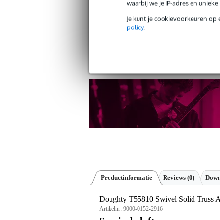
waarbij we je IP-adres en uniek
Je kunt je cookievoorkeuren op 
policy
.
Gratis verzending vanaf €
30 dagen 'niet goed geld ter
Productinformatie
Reviews
(0)
Down
Doughty T55810 Swivel Solid Truss Ad
Artikelnr:
9000-0152-2916