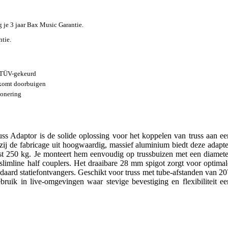
jg je 3 jaar Bax Music Garantie.
ntie.
, TÜV-gekeurd
komt doorbuigen
ionering
 Adaptor is de solide oplossing voor het koppelen van truss aan ee
kzij de fabricage uit hoogwaardig, massief aluminium biedt deze adapte
efst 250 kg. Je monteert hem eenvoudig op trussbuizen met een diamete
limline half couplers. Het draaibare 28 mm spigot zorgt voor optimal
ndaard statiefontvangers. Geschikt voor truss met tube-afstanden van 20
ruik in live-omgevingen waar stevige bevestiging en flexibiliteit ee