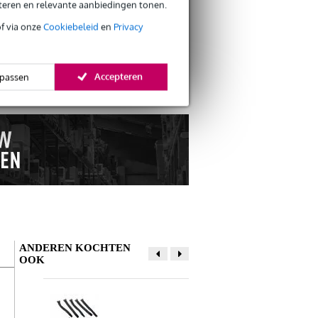
eteren en relevante aanbiedingen tonen.
of via onze
Cookiebeleid
en
Privacy
s retourneren
s CO2-neutrale verzending
Accepteren
passen
ANDEREN KOCHTEN
OOK
Schrijf zelf een review